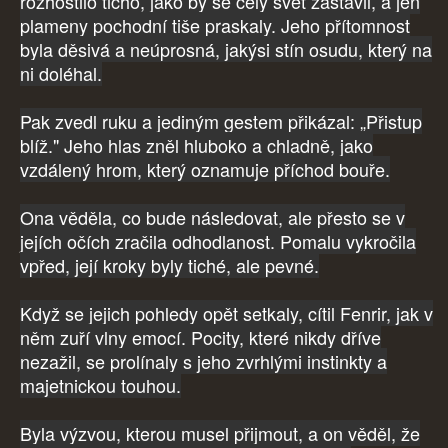
rozhostilo ticho, jako by se celý svět zastavil, a jen
plameny pochodní tiše praskaly. Jeho přítomnost
byla děsivá a neúprosná, jakýsi stín osudu, který na
ni doléhal.
Pak zvedl ruku a jediným gestem přikázal: „Přistup
blíž." Jeho hlas zněl hluboko a chladně, jako
vzdálený hrom, který oznamuje příchod bouře.
Ona věděla, co bude následovat, ale přesto se v
jejích očích zračila odhodlanost. Pomalu vykročila
vpřed, její kroky byly tiché, ale pevné.
Když se jejich pohledy opět setkaly, cítil Fenrir, jak v
něm zuří vlny emocí. Pocity, které nikdy dříve
nezažil, se prolínaly s jeho zvrhlými instinkty a
majetnickou touhou.
Byla výzvou, kterou musel přijmout, a on věděl, že