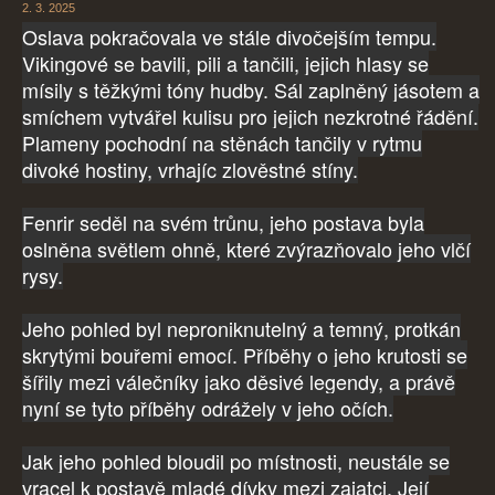
2. 3. 2025
Oslava pokračovala ve stále divočejším tempu.
Vikingové se bavili, pili a tančili, jejich hlasy se
mísily s těžkými tóny hudby. Sál zaplněný jásotem a
smíchem vytvářel kulisu pro jejich nezkrotné řádění.
Plameny pochodní na stěnách tančily v rytmu
divoké hostiny, vrhajíc zlověstné stíny.
Fenrir seděl na svém trůnu, jeho postava byla
oslněna světlem ohně, které zvýrazňovalo jeho vlčí
rysy.
Jeho pohled byl neproniknutelný a temný, protkán
skrytými bouřemi emocí. Příběhy o jeho krutosti se
šířily mezi válečníky jako děsivé legendy, a právě
nyní se tyto příběhy odrážely v jeho očích.
Jak jeho pohled bloudil po místnosti, neustále se
vracel k postavě mladé dívky mezi zajatci. Její