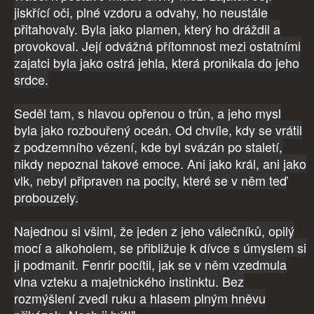
jiskřící oči, plné vzdoru a odvahy, ho neustále
přitahovaly. Byla jako plamen, který ho dráždil a
provokoval. Její odvážná přítomnost mezi ostatními
zajatci byla jako ostrá jehla, která pronikala do jeho
srdce.
Seděl tam, s hlavou opřenou o trůn, a jeho mysl
byla jako rozbouřený oceán. Od chvíle, kdy se vrátil
z podzemního vězení, kde byl svázán po staletí,
nikdy nepoznal takové emoce. Ani jako král, ani jako
vlk, nebyl připraven na pocity, které se v něm teď
probouzely.
Najednou si všiml, že jeden z jeho válečníků, opilý
mocí a alkoholem, se přibližuje k dívce s úmyslem si
ji podmanit. Fenrir pocítil, jak se v něm vzedmula
vlna vzteku a majetnického instinktu. Bez
rozmýšlení zvedl ruku a hlasem plným hněvu