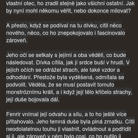
vlastní otec, ho zradil stejně jako všichni ostatní. Jak
by nyní mohl někomu věřit, nebo dokonce milovat?
A přesto, když se podíval na tu dívku, cítil něco
nového, něco, co ho znepokojovalo i fascinovalo
zároveň.
Jeho oči se setkaly s jejími a oba věděli, co bude
následovat. Dívka cítila, jak jí srdce buší v hrudi. V
jejích očích se odrážel strach, ale také vzdor a
odhodlání. Přestože byla vyděšená, odmítala se
podvolit. Věděla, že se musí postavit tomuto
monstróznímu králi, a i když její tělo křičelo strachy,
její duše bojovala dál.
Fenrir vnímal její odvahu a sílu, a to ho ještě více
přitahovalo. Jeho temná duše byla plná zmatku. Cítil
neodolatelnou touhu ji vlastnit, ovládnout a podřídit
si ji, ale zároveň v něm bylo cosi, co ho nutilo ji