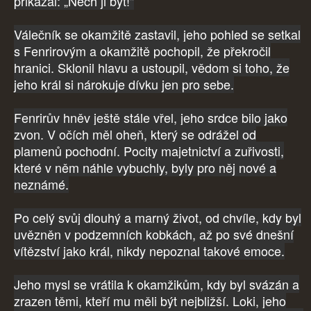
přikázal: „Nech ji být!"
Válečník se okamžitě zastavil, jeho pohled se setkal
s Fenrirovým a okamžitě pochopil, že překročil
hranici. Sklonil hlavu a ustoupil, vědom si toho, že
jeho král si nárokuje dívku jen pro sebe.
Fenrirův hněv ještě stále vřel, jeho srdce bilo jako
zvon. V očích měl oheň, který se odrážel od
plamenů pochodní. Pocity majetnictví a zuřivosti,
které v něm náhle vybuchly, byly pro něj nové a
neznámé.
Po celý svůj dlouhý a marný život, od chvíle, kdy byl
uvězněn v podzemních kobkách, až po své dnešní
vítězství jako král, nikdy nepoznal takové emoce.
Jeho mysl se vrátila k okamžikům, kdy byl svázán a
zrazen těmi, kteří mu měli být nejbližší. Loki, jeho