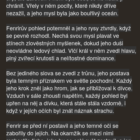
chránit. Vřely v něm pocity, které nikdy dříve
nezažil, a jeho mysl byla jako bouřlivý oceán.
Fenrirův pohled potemněl a jeho rysy ztvrdly, když
se pevně rozhodl. Nechá svou mysl plavat ve
stínech zlověstných myšlenek, dokud jeho duši
neovládne ledový chlad. Vlčí král v něm zvedl hlavu,
plný zvířecí krutosti a nelítostné dominance.
Bez jediného slova se zvedl z trůnu, jeho postava
byla temným přízrakem ve světle pochodní. Každý
jeho krok zněl jako hrom, jak se přibližoval k dívce.
Vzduch v sále zhoustl napětím, každý pohled byl
upřen na něj a dívku, která stále stála vzdorně, i
když v jejích očích byl znát náznak strachu.
Fenrir se před ní postavil a jeho temné oči se
zabořily do jejích. Na okamžik se mezi nimi