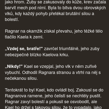
jako hrom. Zuby se zakusovaly do kůže, krev začala
barvit mech pod nimi. Byla to bitva dvou obrovských
vlků, kdy každý pohyb přetékal brutální silou a
bolestí.
Ragnar na okamžik získal převahu, jeho těžké tělo
tlačilo Kaela k zemi.
zavrčel triumfálně, jeho zuby
„Vzdej se, bratře!"
nebezpečně blízko Kaelova krku.
Kael se vzepjal, jeho vlk v něm zuřivě
„Nikdy!"
vybuchl. Odhodil Ragnara stranou a vtrhl na něj s
nečekanou silou.
Tentokrát to byl Kael, kdo ovládl boj. Zakousl se do
Ragnarova ramene, jeho čelisti se nechtěly pustit.
Ragnar zavyl bolestí a pokusil se osvobodit, ale
Kael ho držel s takovou silou, že to vypadalo, jako