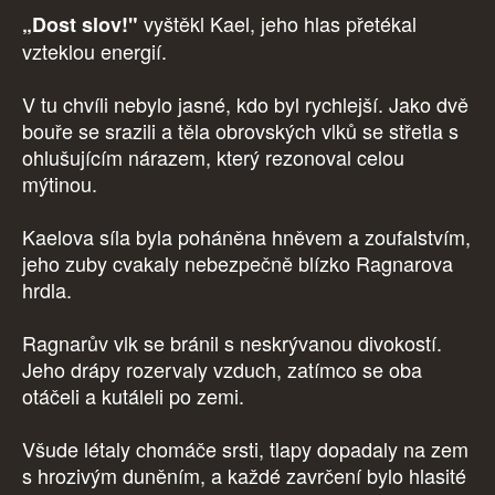
vyštěkl Kael, jeho hlas přetékal
„Dost slov!"
vzteklou energií.
V tu chvíli nebylo jasné, kdo byl rychlejší. Jako dvě
bouře se srazili a těla obrovských vlků se střetla s
ohlušujícím nárazem, který rezonoval celou
mýtinou.
Kaelova síla byla poháněna hněvem a zoufalstvím,
jeho zuby cvakaly nebezpečně blízko Ragnarova
hrdla.
Ragnarův vlk se bránil s neskrývanou divokostí.
Jeho drápy rozervaly vzduch, zatímco se oba
otáčeli a kutáleli po zemi.
Všude létaly chomáče srsti, tlapy dopadaly na zem
s hrozivým duněním, a každé zavrčení bylo hlasité