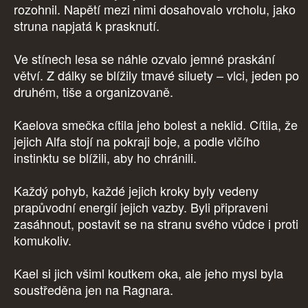
rozohnil. Napětí mezi nimi dosahovalo vrcholu, jako
struna napjatá k prasknutí.
Ve stínech lesa se náhle ozvalo jemné praskání
větví. Z dálky se blížily tmavé siluety – vlci, jeden po
druhém, tiše a organizovaně.
Kaelova smečka cítila jeho bolest a neklid. Cítila, že
jejich Alfa stojí na pokraji boje, a podle vlčího
instinktu se blížili, aby ho chránili.
Každý pohyb, každé jejich kroky byly vedeny
prapůvodní energií jejich vazby. Byli připraveni
zasáhnout, postavit se na stranu svého vůdce i proti
komukoliv.
Kael si jich všiml koutkem oka, ale jeho mysl byla
soustředěna jen na Ragnara.