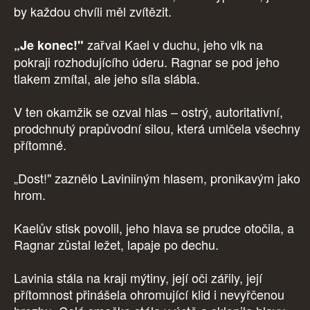
by každou chvíli měl zvítězit.
zařval Kael v duchu, jeho vlk na
„Je konec!"
pokraji rozhodujícího úderu. Ragnar se pod jeho
tlakem zmítal, ale jeho síla slábla.
V ten okamžik se ozval hlas – ostrý, autoritativní,
prodchnutý prapůvodní silou, která umlčela všechny
přítomné.
„Dost!" zaznělo Laviniiným hlasem, pronikavým jako
hrom.
Kaelův stisk povolil, jeho hlava se prudce otočila, a
Ragnar zůstal ležet, lapaje po dechu.
Lavinia stála na kraji mýtiny, její oči zářily, její
přítomnost přinášela ohromující klid i nevyřčenou