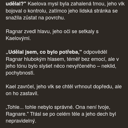
Kaelova mysl byla zahalená tmou, jeho vlk
udělal?"
bojoval o kontrolu, zatímco jeho lidská stránka se
snažila zůstat na povrchu.
Ragnar zvedl hlavu, jeho oči se setkaly s
Kaelovými.
odpověděl
„Udělal jsem, co bylo potřeba,"
Ragnar hlubokým hlasem, téměř bez emocí, ale v
jeho tónu bylo slyšet něco nevyřčeného – neklid,
pochybnosti.
Kael zavrčel, jeho vlk se chtěl vrhnout dopředu, ale
on ho zastavil.
„Tohle... tohle nebylo správné. Ona není tvoje,
Ragnare." Třásl se po celém těle a jeho dech byl
nepravidelný.