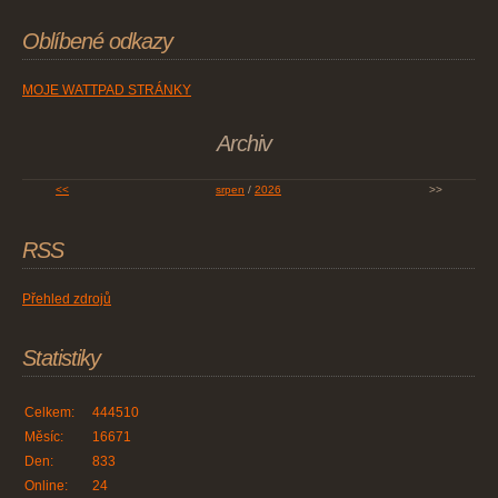
Oblíbené odkazy
MOJE WATTPAD STRÁNKY
Archiv
<<
srpen
/
2026
>>
RSS
Přehled zdrojů
Statistiky
Celkem:
444510
Měsíc:
16671
Den:
833
Online:
24