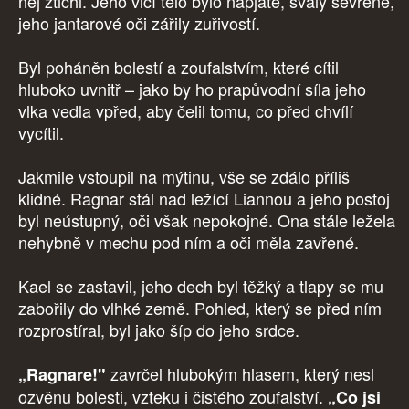
něj ztichl. Jeho vlčí tělo bylo napjaté, svaly sevřené,
jeho jantarové oči zářily zuřivostí.
Byl poháněn bolestí a zoufalstvím, které cítil
hluboko uvnitř – jako by ho prapůvodní síla jeho
vlka vedla vpřed, aby čelil tomu, co před chvílí
vycítil.
Jakmile vstoupil na mýtinu, vše se zdálo příliš
klidné. Ragnar stál nad ležící Liannou a jeho postoj
byl neústupný, oči však nepokojné. Ona stále ležela
nehybně v mechu pod ním a oči měla zavřené.
Kael se zastavil, jeho dech byl těžký a tlapy se mu
zabořily do vlhké země. Pohled, který se před ním
rozprostíral, byl jako šíp do jeho srdce.
zavrčel hlubokým hlasem, který nesl
„Ragnare!"
ozvěnu bolesti, vzteku i čistého zoufalství.
„Co jsi