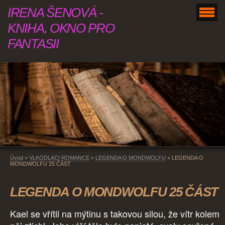
IRENA ŠENOVÁ -
KNIHA, OKNO PRO
FANTASII
Úvod
»
VLKODLACI ROMANCE
»
LEGENDA O MONDWOLFU
»
LEGENDA O
MONDWOLFU 25 ČÁST
LEGENDA O MONDWOLFU 25 ČÁST
Kael se vřítil na mýtinu s takovou silou, že vítr kolem