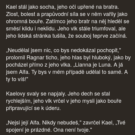
Kael stál jako socha, jeho oči upřené na bratra.
Zlost, bolest a prapůvodní síla se v něm vařily jako
ohromná bouře. Zatímco jeho bratr na něj hleděl se
směsí klidu i neklidu. Jeho vlk stále triumfoval, ale
jeho lidská stránka tušila, že souboj teprve začíná.
„Neudělal jsem nic, co bys nedokázal pochopit,"
prolomil Ragnar ticho, jeho hlas byl hluboký, jako by
pocházel přímo z jeho vlka. „Lianna je Luna. A já
jsem Alfa. Ty bys v mém případě udělal to samé. A
ty to víš!"
Kaelovy svaly se napjaly. Jeho dech se stal
rychlejším, jeho vlk vrčel v jeho mysli jako bouře
připravující se k úderu.
„Nejsi její Alfa. Nikdy nebudeš," zavrčel Kael, „Tvé
spojení je prázdné. Ona není tvoje."