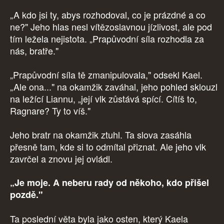
„A kdo jsi ty, abys rozhodoval, co je prázdné a co
ne?" Jeho hlas nesl vítězoslavnou jízlivost, ale pod
tím ležela nejistota. „Prapůvodní síla rozhodla za
nás, bratře."
„Prapůvodní síla tě zmanipulovala," odsekl Kael.
„Ale ona..." na okamžik zaváhal, jeho pohled sklouzl
na ležící Liannu, „její vlk zůstává spící. Cítíš to,
Ragnare? Ty to víš."
Jeho bratr na okamžik ztuhl. Ta slova zasáhla
přesně tam, kde si to odmítal přiznat. Ale jeho vlk
zavrčel a znovu jej ovládl.
„Je moje. A neberu rady od někoho, kdo přišel
pozdě."
Ta poslední věta byla jako osten, který Kaela