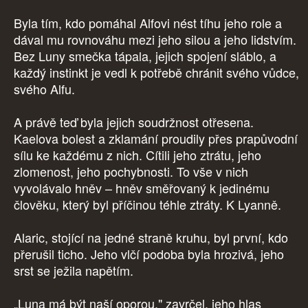
Byla tím, kdo pomáhal Alfovi nést tíhu jeho role a
dával mu rovnováhu mezi jeho silou a jeho lidstvím.
Bez Luny smečka tápala, jejich spojení sláblo, a
každý instinkt je vedl k potřebě chránit svého vůdce,
svého Alfu.
A právě teď byla jejich soudržnost otřesena.
Kaelova bolest a zklamání proudily přes prapůvodní
sílu ke každému z nich. Cítili jeho ztrátu, jeho
zlomenost, jeho pochybnosti. To vše v nich
vyvolávalo hněv – hněv směřovaný k jedinému
člověku, který byl příčinou téhle ztráty. K Lyanně.
Alaric, stojící na jedné straně kruhu, byl první, kdo
přerušil ticho. Jeho vlčí podoba byla hrozivá, jeho
srst se ježila napětím.
„Luna má být naší oporou," zavrčel, jeho hlas