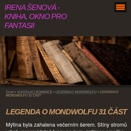
IRENA ŠENOVÁ -
KNIHA, OKNO PRO
FANTASII
Úvod
»
VLKODLACI ROMANCE
»
LEGENDA O MONDWOLFU
»
LEGENDA O
MONDWOLFU 31 ČÁST
LEGENDA O MONDWOLFU 31 ČÁST
Mýtina byla zahalena večerním šerem. Stíny stromů