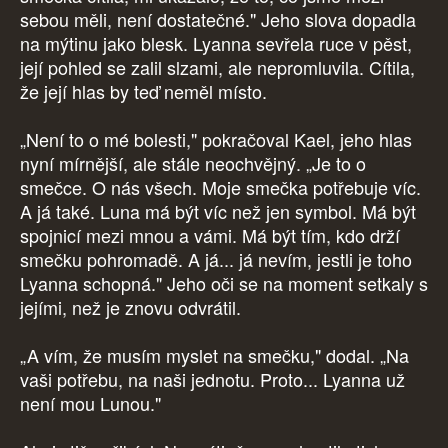
sebou měli, není dostatečné." Jeho slova dopadla
na mýtinu jako blesk. Lyanna sevřela ruce v pěst,
její pohled se zalil slzami, ale nepromluvila. Cítila,
že její hlas by teď neměl místo.
„Není to o mé bolesti," pokračoval Kael, jeho hlas
nyní mírnější, ale stále neochvějný. „Je to o
smečce. O nás všech. Moje smečka potřebuje víc.
A já také. Luna má být víc než jen symbol. Má být
spojnicí mezi mnou a vámi. Má být tím, kdo drží
smečku pohromadě. A já... já nevím, jestli je toho
Lyanna schopná." Jeho oči se na moment setkaly s
jejími, než je znovu odvrátil.
„A vím, že musím myslet na smečku," dodal. „Na
vaši potřebu, na naši jednotu. Proto... Lyanna už
není mou Lunou."