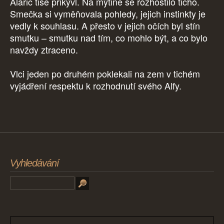
Alaric tiše přikývl. Na mýtině se rozhostilo ticho.
Smečka si vyměňovala pohledy, jejich instinkty je
vedly k souhlasu. A přesto v jejich očích byl stín
smutku – smutku nad tím, co mohlo být, a co bylo
navždy ztraceno.
Vlci jeden po druhém poklekali na zem v tichém
vyjádření respektu k rozhodnutí svého Alfy.
Vyhledávání