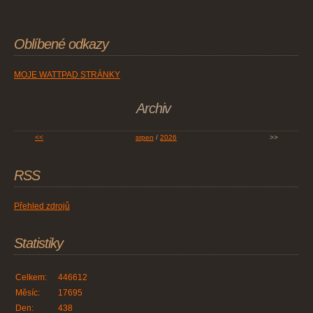
Oblíbené odkazy
MOJE WATTPAD STRÁNKY
Archiv
<<
srpen
/
2026
>>
RSS
Přehled zdrojů
Statistiky
Celkem:
446612
Měsíc:
17695
Den:
438