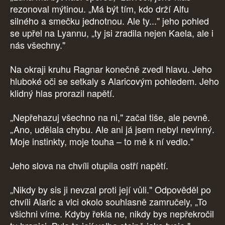
rezonoval mýtinou. „Má být tím, kdo drží Alfu
silného a smečku jednotnou. Ale ty..." jeho pohled
se upřel na Lyannu, „ty jsi zradila nejen Kaela, ale i
nás všechny."
Na okraji kruhu Ragnar konečně zvedl hlavu. Jeho
hluboké oči se setkaly s Alaricovým pohledem. Jeho
klidný hlas prorazil napětí.
„Nepřehazuj všechno na ni," začal tiše, ale pevně.
„Ano, udělala chybu. Ale ani já jsem nebyl nevinný.
Moje instinkty, moje touha – to mě k ní vedlo."
Jeho slova na chvíli otupila ostří napětí.
„Nikdy by sis ji nevzal proti její vůli." Odpověděl po
chvíli Alaric a vlci okolo souhlasně zamručely, „To
všichni víme. Kdyby řekla ne, nikdy bys nepřekročil