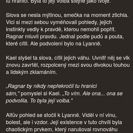
tu hranici. Byla to její volba stejně jako tvoje."
Slova se nesla mýtinou, smečka na moment ztichla.
Vlci si mezi sebou vyměňovali pohledy, jejich
instinkty vedly k pravdě, kterou nemohli popřít.
Ragnar mluvil pravdu. Jednal podle pudů a pouta,
které cítil. Ale podvolení bylo na Lyanně.
Kael slyšel ta slova, cítil jejich váhu. Uvnitř něj se vlk
znovu zavrtěl, rozpolcený mezi svou divokou touhou
a lidským zklamáním.
„Ragnar by nikdy nepřekročil tu hranici
pomyslel si Kael.
sám,"
„To vím. Ale ona... ona se
podvolila. To byla její volba."
Alfův pohled se stočil k Lyanně. Viděl v ní vinu,
bolest, ale i vzdor. Její existence v tuto chvíli byla
chaotickým prvkem, který narušoval rovnováhu