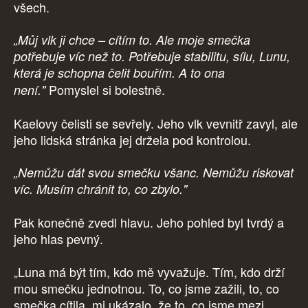
všech.
„Můj vlk ji chce – cítím to. Ale moje smečka
potřebuje víc než to. Potřebuje stabilitu, sílu, Lunu,
která je schopna čelit bouřím. A to ona
Pomyslel si bolestně.
není."
Kaelovy čelisti se sevřely. Jeho vlk vevnitř zavyl, ale
jeho lidská stránka jej držela pod kontrolou.
„Nemůžu dát svou smečku všanc. Nemůžu riskovat
víc. Musím chránit to, co zbylo."
Pak konečně zvedl hlavu. Jeho pohled byl tvrdý a
jeho hlas pevný.
„Luna má být tím, kdo mě vyvažuje. Tím, kdo drží
mou smečku jednotnou. To, co jsme zažili, to, co
smečka cítila, mi ukázalo, že to, co jsme mezi