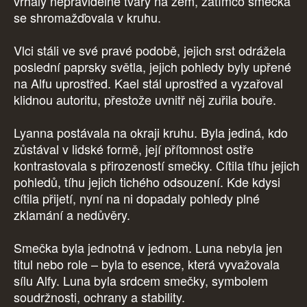
vrhaly nepravidelné tvary na zem, zatímco smečka
se shromažďovala v kruhu.
Vlci stáli ve své pravé podobě, jejich srst odrážela
poslední paprsky světla, jejich pohledy byly upřené
na Alfu uprostřed. Kael stál uprostřed a vyzařoval
klidnou autoritu, přestože uvnitř něj zuřila bouře.
Lyanna postávala na okraji kruhu. Byla jediná, kdo
zůstával v lidské formě, její přítomnost ostře
kontrastovala s přirozeností smečky. Cítila tíhu jejich
pohledů, tíhu jejich tichého odsouzení. Kde kdysi
cítila přijetí, nyní na ni dopadaly pohledy plné
zklamání a nedůvěry.
Smečka byla jednotná v jednom. Luna nebyla jen
titul nebo role – byla to esence, která vyvažovala
sílu Alfy. Luna byla srdcem smečky, symbolem
soudržnosti, ochrany a stability.