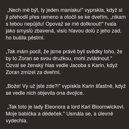
„Nech mě být, ty jeden maniaku!" vyprskla, když si
ji přehodil přes rameno a otočil se ke dveřím, „nikam
s tebou nepůjdu! Opovaž se mě dotknout!" řvala
jako smyslů zbavená, visíc hlavou dolů z jeho zad,
ho bušila pěstmi.
„Tak mám pocit, že jsme právě byli svědky toho, že
by to Zoran se svou družkou, mohl zvládnout."
Ozval se ženský hlas vedle Jacoba s Karin, když
Zoran zmizel za dveřmi.
„Bože! Vy už jste zde?!" vypískla Karin šťastně, když
se vedle nich objevila ona dvojice.
„Tak toto je lady Eleonora a lord Karl Bloomwickovi.
Moje babička a dědeček." Usmála se, a úlevně
vydechla.