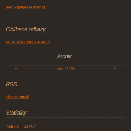
povidkypeta@seznam.cz
Oblíbené odkazy
MOJE WATTPAD STRÁNKY
Archiv
<<
srpen
/
2026
>>
RSS
Přehled zdrojů
Statistiky
Celkem:
443649