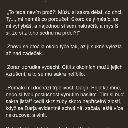
„To teda nevím proč?! Můžu si sakra dělat, co chci.
Ty..., mi nemáš co poroučet! Skoro celý měsíc, se
mi vyhýbáš, a najednou si sem nakráčíš, a myslíš
si, že si z toho sednu na prdel?!"
Znovu se otočila okolo tyče tak, až ji sukně vylezla
až nad zadeček.
Zoran zprudka vydechl. Cítil z okolních mužů jejich
vzrušení, a to se mu sakra nelíbilo.
„Pomalu mi dochází trpělivost, Darjo. Pojď ke mně,
nebo si tvou poslušnost vynutím násilím. Tím si buď
sakra jistá!" cedil skrz zuby skoro nepříčetný zlostí,
když se Darja evidentně schválně, začala ještě více
nakrucovat a vlnit.