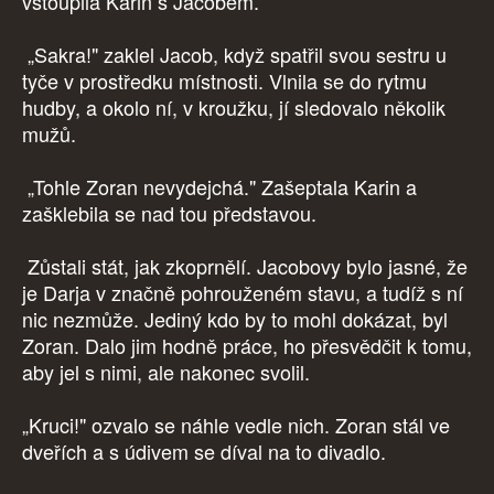
vstoupila Karin s Jacobem.
„Sakra!" zaklel Jacob, když spatřil svou sestru u
tyče v prostředku místnosti. Vlnila se do rytmu
hudby, a okolo ní, v kroužku, jí sledovalo několik
mužů.
„Tohle Zoran nevydejchá." Zašeptala Karin a
zašklebila se nad tou představou.
Zůstali stát, jak zkoprnělí. Jacobovy bylo jasné, že
je Darja v značně pohrouženém stavu, a tudíž s ní
nic nezmůže. Jediný kdo by to mohl dokázat, byl
Zoran. Dalo jim hodně práce, ho přesvědčit k tomu,
aby jel s nimi, ale nakonec svolil.
„Kruci!" ozvalo se náhle vedle nich. Zoran stál ve
dveřích a s údivem se díval na to divadlo.