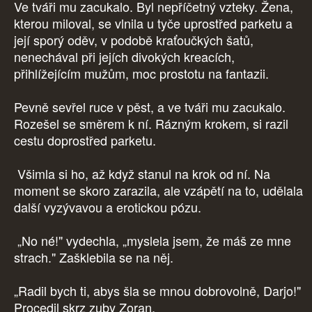
Ve tváři mu zacukalo. Byl nepříčetný vzteky. Žena,
kterou miloval, se vlnila u tyče uprostřed parketu a
její sporý oděv, v podobě kraťoučkých šatů,
nenechával při jejích divokých kreacích,
přihlížejícím mužům, moc prostotu na fantazii.
Pevně sevřel ruce v pěst, a ve tváři mu zacukalo.
Rozešel se směrem k ní. Rázným krokem, si razil
cestu doprostřed parketu.
Všimla si ho, až když stanul na krok od ní. Na
moment se skoro zarazila, ale vzápětí na to, udělala
další vyzývavou a erotickou pózu.
„No né!" vydechla, „myslela jsem, že máš ze mne
strach." Zašklebila se na něj.
„Radil bych ti, abys šla se mnou dobrovolně, Darjo!"
Procedil skrz zuby Zoran.