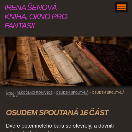
IRENA ŠENOVÁ -
KNIHA, OKNO PRO
FANTASII
Úvod
»
VLKODLACI ROMANCE
»
OSUDEM SPOUTANÁ
»
OSUDEM SPOUTANÁ
16 ČÁST
OSUDEM SPOUTANÁ 16 ČÁST
Dveře potemnělého baru se otevřely, a dovnitř