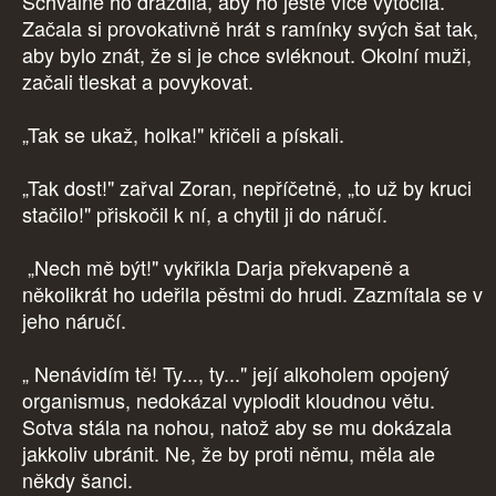
Schválně ho dráždila, aby ho ještě více vytočila.
Začala si provokativně hrát s ramínky svých šat tak,
aby bylo znát, že si je chce svléknout. Okolní muži,
začali tleskat a povykovat.
„Tak se ukaž, holka!" křičeli a pískali.
„Tak dost!" zařval Zoran, nepříčetně, „to už by kruci
stačilo!" přiskočil k ní, a chytil ji do náručí.
„Nech mě být!" vykřikla Darja překvapeně a
několikrát ho udeřila pěstmi do hrudi. Zazmítala se v
jeho náručí.
„ Nenávidím tě! Ty..., ty..." její alkoholem opojený
organismus, nedokázal vyplodit kloudnou větu.
Sotva stála na nohou, natož aby se mu dokázala
jakkoliv ubránit. Ne, že by proti němu, měla ale
někdy šanci.