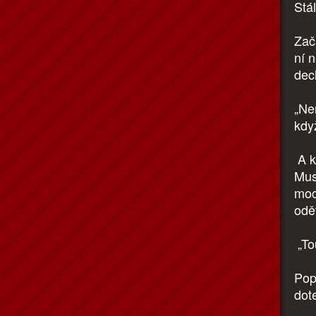
Stá
Zač
ní n
dec
„Ne
kdy
A k
Muse
moc
odě
„To
Popa
dot