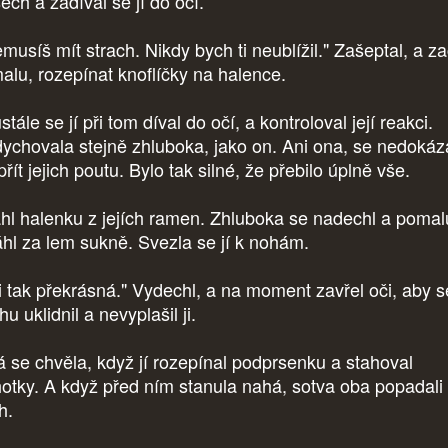
ech a zadíval se jí do očí.
usíš mít strach. Nikdy bych ti neublížil." Zašeptal, a zač
alu, rozepínat knoflíčky na halence.
tále se jí při tom díval do očí, a kontroloval její reakci.
ychovala stejně zhluboka, jako on. Ani ona, se nedokáz
řít jejich poutu. Bylo tak silné, že přebilo úplně vše.
hl halenku z jejích ramen. Zhluboka se nadechl a pomal
áhl za lem sukně. Svezla se jí k nohám.
i tak překrásná." Vydechl, a na moment zavřel oči, aby s
hu uklidnil a nevyplašil ji.
á se chvěla, když jí rozepínal podprsenku a stahoval
hotky. A když před ním stanula nahá, sotva oba popadali
h.