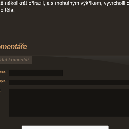
tě několikrát přirazil, a s mohutným výkřikem, vyvrcholil 
ho těla.
mentáře
idat komentář
no:
pis:
: