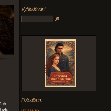
Vyhledávání
Fotoalbum
ách.
 byla
MOJE KNIHY