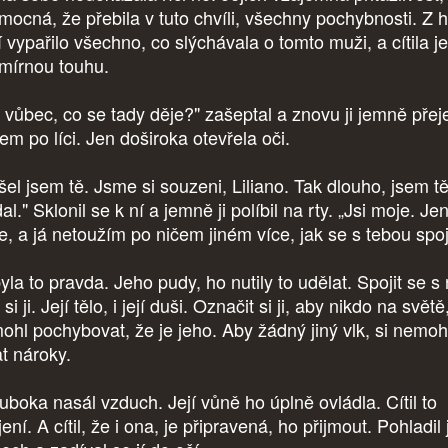
 mocná, že přebila v tuto chvíli, všechny pochybnosti. Z 
í vypařilo všechno, co slýchávala o tomto muži, a cítila j
mírnou touhu.
š vůbec, co se tady děje?" zašeptal a znovu ji jemně přej
tem po líci. Jen doširoka otevřela oči.
šel jsem tě. Jsme si souzeni, Liliano. Tak dlouho, jsem t
al." Sklonil se k ní a jemně ji políbil na rty. „Jsi moje. J
e, a já netoužím po ničem jiném více, jak se s tebou spoj
la to pravda. Jeho pudy, ho nutily to udělat. Spojit se s 
 si ji. Její tělo, i její duši. Označit si ji, aby nikdo na světě
ohl pochybovat, že je jeho. Aby žádný jiný vlk, si nemoh
at nároky.
uboka nasál vzduch. Její vůně ho úplně ovládla. Cítil to
ení. A cítil, že i ona, je připravená, ho přijmout. Pohladil 