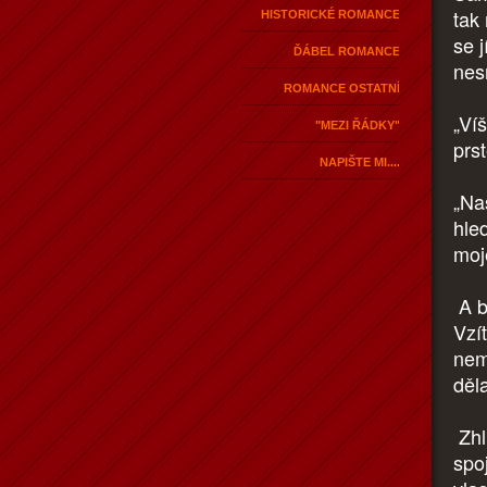
tak
HISTORICKÉ ROMANCE
se j
ĎÁBEL ROMANCE
nes
ROMANCE OSTATNÍ
„Ví
"MEZI ŘÁDKY"
prs
NAPIŠTE MI....
„Na
hled
moj
A by
Vzít
nem
děl
Zhl
spoj