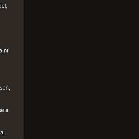
děl,
a ní
ášeň,
se s
al.