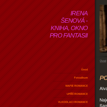
IRENA
ŠENOVÁ -
KNIHA, OKNO
PRO FANTASII
Úvod
Úvod
PO
Fotoalbum
MAFIE ROMANCE
Alva
UPÍŘÍ ROMANCE
Naj
VLKODLACI ROMANCE
Sam