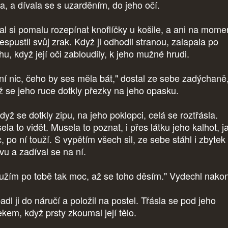
la, a dívala se s uzarděním, do jeho očí.
al si pomalu rozepínat knoflíčky u košile, a ani na mome
espustil svůj zrak. Když ji odhodil stranou, zalapala po
hu, když její oči zabloudily, k jeho mužné hrudi.
ní nic, čeho by ses měla bát," dostal ze sebe zadýchaně
ž se jeho ruce dotkly přezky na jeho opasku.
dyž se dotkly zipu, na jeho poklopci, celá se roztřásla.
la to vidět. Musela to poznat, i přes látku jeho kalhot, j
, po ní touží. S vypětím všech sil, ze sebe stáhl i zbytek
vu a zadíval se na ní.
užím po tobě tak moc, až se toho děsím." Vydechl nako
dl ji do náručí a položil na postel. Třásla se pod jeho
ekem, když prsty zkoumal její tělo.