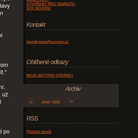
hlavy
STVOŘENÝ PRO TEMNOTU
SYN SEVERU
en
Kontakt
el
povidkypeta@seznam.cz
ě
Oblíbené odkazy
enom
it."
MOJE WATTPAD STRÁNKY
ní.
Archiv
, už
l
<<
srpen
/
2026
>>
RSS
ji po
Přehled zdrojů