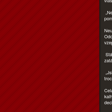
vlas
„Nem
pom
Neus
Odd
vzep
Stá
zat
„Js
troc
Cel
kal
dec