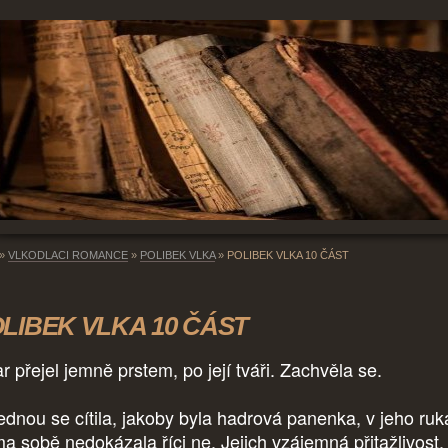
»
VLKODLACI ROMANCE
»
POLIBEK VLKA
»
POLIBEK VLKA 10 ČÁST
LIBEK VLKA 10 ČÁST
r přejel jemně prstem, po její tváři. Zachvěla se.
ednou se cítila, jakoby byla hadrová panenka, v jeho ruk
a sobě nedokázala říci ne. Jejich vzájemná přitažlivost,