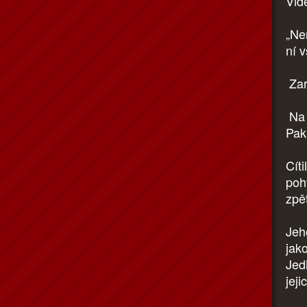
Vidě
„Ne
ní v
Zar
Na 
Pak 
Cíti
poh
zpě
Jeh
jako
Jed
jeji