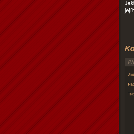
Ješ
její
Ko
Př
Jmé
Nad
Text