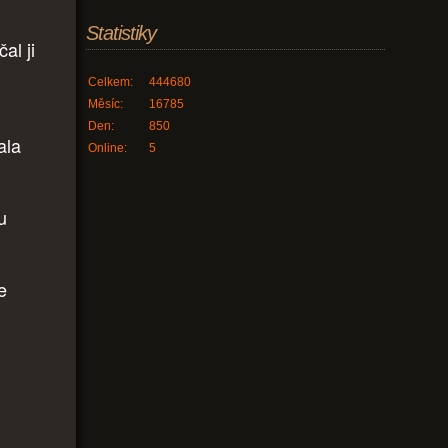
Statistiky
al ji
Celkem:
444680
Měsíc:
16785
Den:
850
ala
Online:
5
u
e