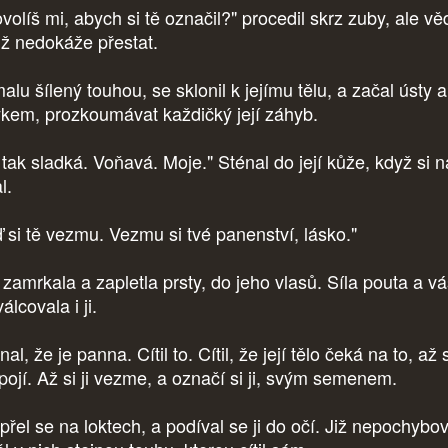
olíš mi, abych si tě označil?" procedil skrz zuby, ale vě
již nedokáže přestat.
lu šílený touhou, se sklonil k jejímu tělu, a začal ústy a
ykem, prozkoumávat každičký její záhyb.
 tak sladká. Voňavá. Moje." Sténal do její kůže, když si n
l.
ď si tě vezmu. Vezmu si tvé panenství, lásko."
 zamrkala a zapletla prsty, do jeho vlasů. Síla pouta a v
álcovala i ji.
al, že je panna. Cítil to. Cítil, že její tělo čeká na to, až 
spojí. Až si ji vezme, a označí si ji, svým semenem.
přel se na loktech, a podíval se ji do očí. Již nepochybov