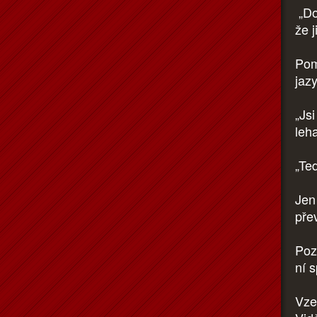
„Dov
že 
Poma
jaz
„Jsi
leha
„Te
Jen
přev
Pozn
ní 
Vze