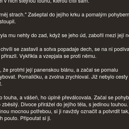
l v nich stejnou touhu, kterou cítil sám.
měj strach." Zašeptal do jejího krku a pomalým pohybem
stoupil.
yla mu nehty do zad, když se jeho úd, zabořil mezi její n
chvíli se zastavil a sotva popadaje dech, se na ni podíva
přirazil. Vykřikla a vzepjala se proti němu.
l, že protrhl její panenskou blánu, a začal se pomalu
ybovat. Pomaličku, a zvolna zrychloval. Již nebylo cesty
t.
o touha, a vášeň, ho úplně převálcovala. Začal se pohy
 zběsilý. Divoce přirážel do jejího těla, s jedinou touhou.
inou mocnou potřebou, si ji navždy označit a potvrdit tak
ch pouto. Připoutat si ji.