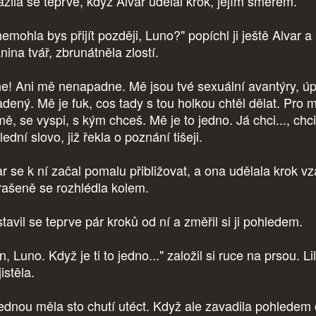
azila se teprve, když Alvar udělal krok, jejím směrem.
emohla bys přijít později, Luno?" popíchl ji ještě Alvar a
anina tvář, zbrunátněla zlostí.
e! Ani mě nenapadne. Mě jsou tvé sexuální avantýry, úp
adený. Mě je fuk, cos tady s tou holkou chtěl dělat. Pro 
ě, se vyspi, s kým chceš. Mě je to jedno. Já chci..., chci.
ední slovo, již řekla o poznání tišeji.
ar se k ní začal pomalu přibližovat, a ona udělala krok vz
rašeně se rozhlédla kolem.
tavil se teprve pár kroků od ní a změřil si ji pohledem.
n, Luno. Když je ti to jedno..." založil si ruce na prsou. Li
istěla.
ednou měla sto chutí utéct. Když ale zavadila pohledem 