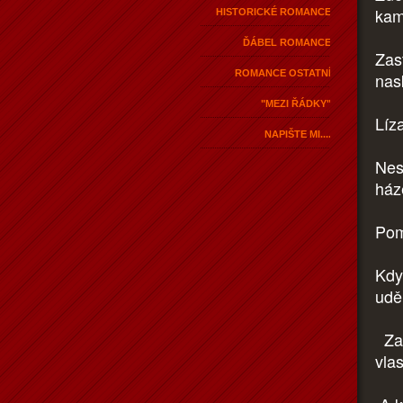
kam
HISTORICKÉ ROMANCE
ĎÁBEL ROMANCE
Zast
ROMANCE OSTATNÍ
nask
"MEZI ŘÁDKY"
Líz
NAPIŠTE MI....
Nesl
ház
Pom
Kdy
udě
Zač
vla