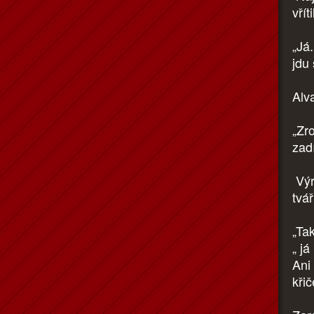
vřít
„Já.
jdu
Alva
„Zr
zadí
Výr
tvář
„Ta
„ j
Ani 
kři