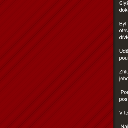
Sly
dok
Byl
ote
dív
Udě
pou
Zhl
jeho
Pom
pos
V t
Naj