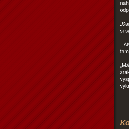
nah
odp
„Sam
si 
„Al
tam
„Má
zra
vysp
vyk
Ko