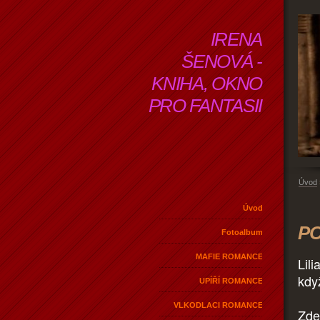
IRENA
ŠENOVÁ -
KNIHA, OKNO
PRO FANTASII
Úvod
Úvod
PO
Fotoalbum
MAFIE ROMANCE
Lil
kdy
UPÍŘÍ ROMANCE
VLKODLACI ROMANCE
Zde