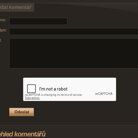
idat komentář
no:
pis:
:
ehled komentářů