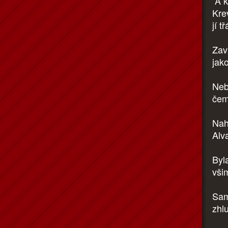
A k
Kre
jí t
Zav
jak
Neb
čem
Nah
Alv
Byl
vši
Sam
zhl