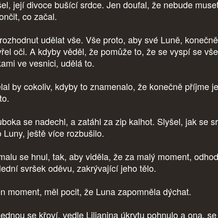
šel, její divoce bušící srdce. Jen doufal, že nebude muse
ončit, co začal.
 rozhodnut udělat vše. Vše proto, aby své Luně, konečně
vřel oči. A kdyby věděl, že pomůže to, že se vyspí se vš
kami ve vesnici, udělá to.
lal by cokoliv, kdyby to znamenalo, že konečně příjme je
to.
uboka se nadechl, a zatáhl za zip kalhot. Slyšel, jak se s
 Luny, ještě více rozbušilo.
alu se hnul, tak, aby viděla, že za malý moment, odhod
lední svršek oděvu, zakrývající jeho tělo.
en moment, měl pocit, že Luna zapomněla dýchat.
ednou se křoví, vedle Lilianina úkrytu pohnulo a ona, se