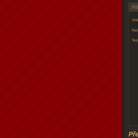
Př
Jmé
Nad
Text
Př