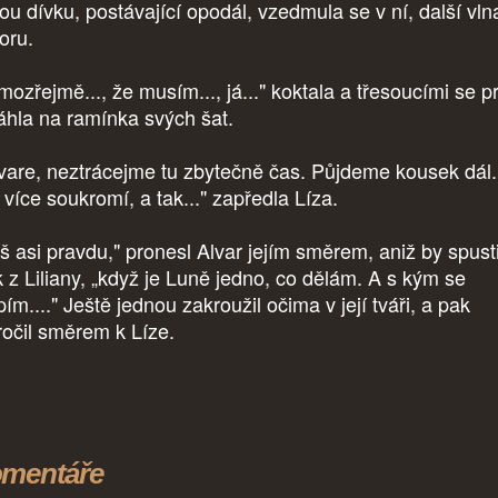
ou dívku, postávající opodál, vzedmula se v ní, další vln
oru.
ozřejmě..., že musím..., já..." koktala a třesoucími se pr
sáhla na ramínka svých šat.
vare, neztrácejme tu zbytečně čas. Půjdeme kousek dál.
 více soukromí, a tak..." zapředla Líza.
š asi pravdu," pronesl Alvar jejím směrem, aniž by spusti
k z Liliany, „když je Luně jedno, co dělám. A s kým se
ím...." Ještě jednou zakroužil očima v její tváři, a pak
ročil směrem k Líze.
mentáře