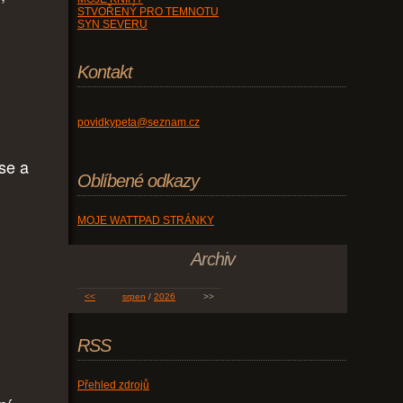
STVOŘENÝ PRO TEMNOTU
SYN SEVERU
Kontakt
povidkypeta@seznam.cz
 se a
Oblíbené odkazy
MOJE WATTPAD STRÁNKY
Archiv
<<
srpen
/
2026
>>
RSS
Přehled zdrojů