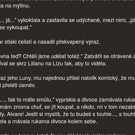
ila na mýtinu.
.., já..." vykoktala a zastavila se udýchaně, mezi nimi, „jdu
 se vykoupat."
r stiskl čelisti a nasadil překvapený výraz.
ovna teď? Chtěli jsme udělat totéž." Zatvářil se otráveně 
val se skrz Lilianu na Lízu tak, aby to viděla.
az jeho Luny, mu najednou přišel natolik komický, že m
i přelétl úsměv.
k..., tak to máte smůlu," vyprskla a divoce zamávala ruk
á mám zrovna chuť, se jít koupat, a nikdo, mi v tom nezab
ty, Alvare! Jestli si myslíš, že tu budeš s touhle..., s touhl
čela a mávala rukama divoce kolem sebe.