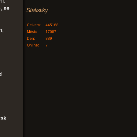
ní.
, se
Statistiky
Celkem:
445188
m,
Měsíc:
17087
Den:
889
Online:
7
si
tak