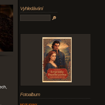
Vyhledávání
ech,
Fotoalbum
,
MOJE KNIHY