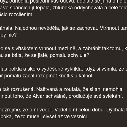
dyž odhodila poslední kus oděvu, udělalo se jí na omdle
v ve spáncích jí tepala, zhluboka oddychovala a celé tělo
řáslo rozčilením.
áhala. Najednou nevěděla, jak se zachovat. Vtrhnout ta
oby nic?
o se s vřískotem vrhnout mezi ně, a zabránit tak tomu, k
u se bála, že se jistě, pomalu schyluje?
las polkla a skoro vyděšeně vykřikla, když si všimla, že 
ar pomalu začal rozepínat knoflík u kalhot.
a tak rozrušená. Naštvaná a zoufalá, že si ani nemohla
mnout toho, že Alvar schválně, prodlužuje své svlékání.
ozřejmě, že o ní věděl. Věděl o ní celou dobu. Dýchala 
uboka, že to museli slyšet až ve vesnici.