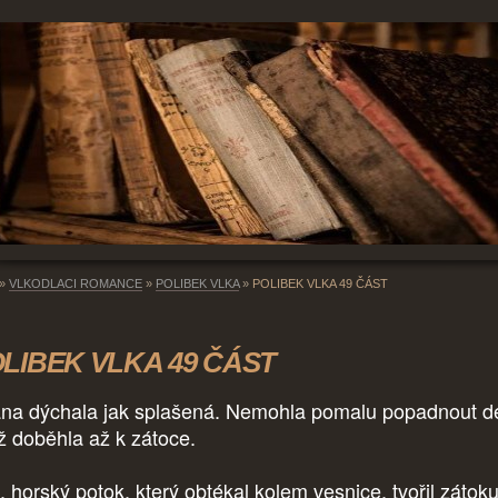
»
VLKODLACI ROMANCE
»
POLIBEK VLKA
»
POLIBEK VLKA 49 ČÁST
LIBEK VLKA 49 ČÁST
iana dýchala jak splašená. Nemohla pomalu popadnout d
ž doběhla až k zátoce.
, horský potok, který obtékal kolem vesnice, tvořil zátoku