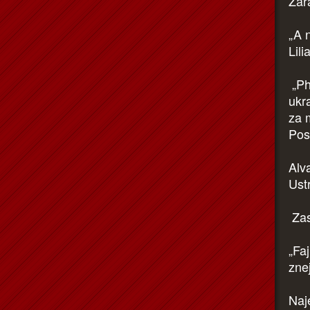
Zar
„A n
Lili
„Ph
ukr
za m
Posl
Alv
Ust
Zas
„Faj
znej
Naj