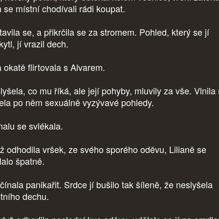
 se místní chodívali rádi koupat.
avila se, a přikrčila se za stromem. Pohled, který se jí
ytl, jí vrazil dech.
a okatě flirtovala s Alvarem.
yšela, co mu říká, ale její pohyby, mluvily za vše. Vlnila
ela po něm sexuálně vyzývavé pohledy.
alu se svlékala.
ž odhodila vršek, ze svého sporého oděvu, Lilianě se
lalo špatně.
ínala panikařit. Srdce jí bušilo tak šíleně, že neslyšela
stního dechu.