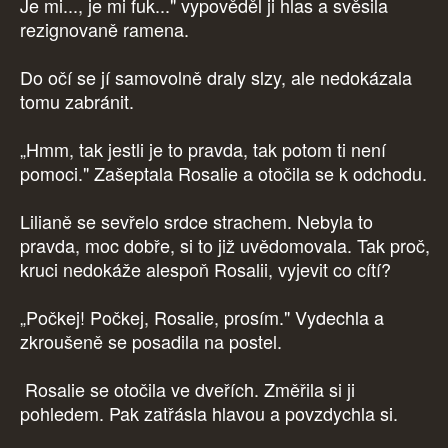
Je mi..., je mi fuk..." vypověděl ji hlas a svěsila
rezignovaně ramena.
Do očí se jí samovolně draly slzy, ale nedokázala
tomu zabránit.
„Hmm, tak jestli je to pravda, tak potom ti není
pomoci." Zašeptala Rosalie a otočila se k odchodu.
Lilianě se sevřelo srdce strachem. Nebyla to
pravda, moc dobře, si to již uvědomovala. Tak proč,
kruci nedokáže alespoň Rosalii, vyjevit co cítí?
„Počkej! Počkej, Rosalie, prosím." Vydechla a
zkroušeně se posadila na postel.
Rosalie se otočila ve dveřích. Změřila si ji
pohledem. Pak zatřásla hlavou a povzdychla si.