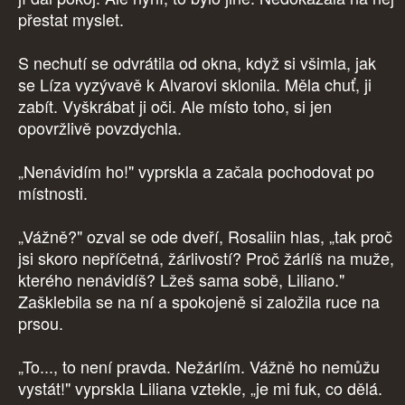
přestat myslet.
S nechutí se odvrátila od okna, když si všimla, jak
se Líza vyzývavě k Alvarovi sklonila. Měla chuť, ji
zabít. Vyškrábat ji oči. Ale místo toho, si jen
opovržlivě povzdychla.
„Nenávidím ho!" vyprskla a začala pochodovat po
místnosti.
„Vážně?" ozval se ode dveří, Rosaliin hlas, „tak proč
jsi skoro nepříčetná, žárlivostí? Proč žárlíš na muže,
kterého nenávidíš? Lžeš sama sobě, Liliano."
Zašklebila se na ní a spokojeně si založila ruce na
prsou.
„To..., to není pravda. Nežárlím. Vážně ho nemůžu
vystát!" vyprskla Liliana vztekle, „je mi fuk, co dělá.