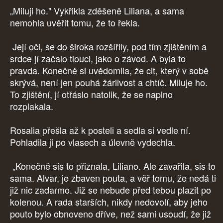
„Miluji ho." Vykřikla zděšeně Liliana, a sama
nemohla uvěřit tomu, že to řekla.
Její oči, se do široka rozšířily, pod tím zjištěním a
srdce jí začalo tlouci, jako o závod. A byla to
pravda. Konečně si uvědomila, že cit, který v sobě
skrývá, není jen pouhá žárlivost a chtíč. Miluje ho.
To zjištění, jí otřáslo natolik, že se naplno
rozplakala.
Rosalia přešla až k posteli a sedla si vedle ní.
Pohladila ji po vlasech a úlevně vydechla.
„Konečně sis to přiznala, Liliano. Ale zavařila, sis to
sama. Alvar, je zbaven pouta, a věř tomu, že nedá ti
již nic zadarmo. Již se nebude před tebou plazit po
kolenou. A rada starších, nikdy nedovolí, aby jeho
pouto bylo obnoveno dříve, než sami usoudí, že již