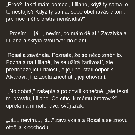
„Proč? Jak ti mám pomoci, Liliano, když ty sama, o
to nestojíš? Když ty sama, sebe obelháváš v tom,
jak moc mého bratra nenávidíš?"
„Prosím..., já..., nevím, co mám dělat." Zavzlykala
Liliana a skryla svou tvář do dlaní.
Rosalia zaváhala. Poznala, že se něco změnilo.
Poznala na Lilianě, že se užírá žárlivostí, ale
předcházející události, a její neustálí odpor k
Alvarovi, jí již zcela znechutil, její chování.
„No dobrá," zašeptala po chvíli konečně, „ale řekni
mi pravdu, Liliano. Co cítíš, k mému bratrovi?"
upřela na ní naléhavě, svůj zrak.
„Já..., nevím..., já..." zavzlykala a Rosalia se znovu
otočila k odchodu.