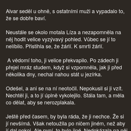
Alvar seděl u ohně, s ostatními muži a vypadalo to,
že se dobře baví.
Neustále se okolo motala Líza a nezapomněla na
něj hodit velice vyzývavý pohled. Vůbec se jí to
nelíbilo. Přistihla se, že žárlí. K smrti žárlí.
A vědomí toho, ji velice překvapilo. Po zádech ji
přejel mráz studem, když si vzpomněla, jak ji před
několika dny, nechal nahou stát u jezírka.
Odešel, a ani se na ní neotočil. Nepokusil si ji vzít.
Nechtěl ji, a to jí úplně vykolejilo. Stála tam, a měla
co dělat, aby se nerozplakala.
Ještě před časem, by byla ráda, že ji nechce. Že si
jí nevšímá. Však netoužila po ničem jiném, než aby
jí dal pokoj. Ale nyní, to bylo jiné. Nedokázala na něj