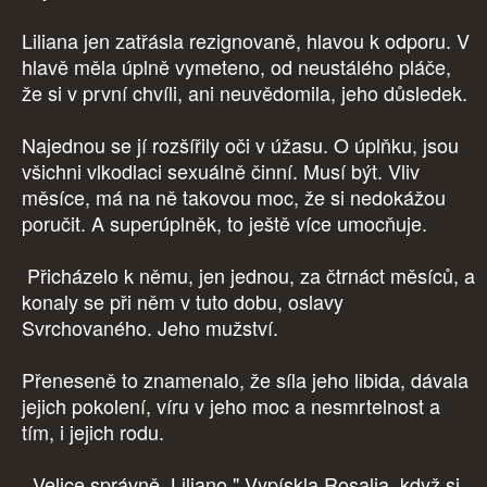
Liliana jen zatřásla rezignovaně, hlavou k odporu. V
hlavě měla úplně vymeteno, od neustálého pláče,
že si v první chvíli, ani neuvědomila, jeho důsledek.
Najednou se jí rozšířily oči v úžasu. O úplňku, jsou
všichni vlkodlaci sexuálně činní. Musí být. Vliv
měsíce, má na ně takovou moc, že si nedokážou
poručit. A superúplněk, to ještě více umocňuje.
Přicházelo k němu, jen jednou, za čtrnáct měsíců, a
konaly se při něm v tuto dobu, oslavy
Svrchovaného. Jeho mužství.
Přeneseně to znamenalo, že síla jeho libida, dávala
jejich pokolení, víru v jeho moc a nesmrtelnost a
tím, i jejich rodu.
„Velice správně, Liliano." Vypískla Rosalia, když si