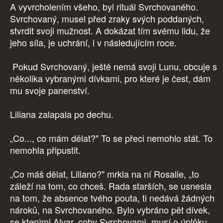
A vyvrcholením všeho, byl rituál Svrchovaného.
Svrchovaný, musel před zraky svých poddaných,
stvrdit svoji mužnost. A dokázat tím svému lidu, že
jeho síla, je uchrání, i v následujícím roce.
Pokud Svrchovaný, ještě nemá svoji Lunu, obcuje s
několika vybranými dívkami, pro které je čest, dám
mu svoje panenství.
Liliana zalapala po dechu.
„Co..., co mám dělat?" To se přeci nemohlo stát. To
nemohla připustit.
„Co máš dělat, Liliano?" mrkla na ní Rosalie, „to
záleží na tom, co chceš. Rada starších, se usnesla
na tom, že absence tvého pouta, ti nedává žádných
nároků, na Svrchovaného. Bylo vybráno pět dívek,
se kterými Alvar, coby Svrchovaný, musí o úplňku