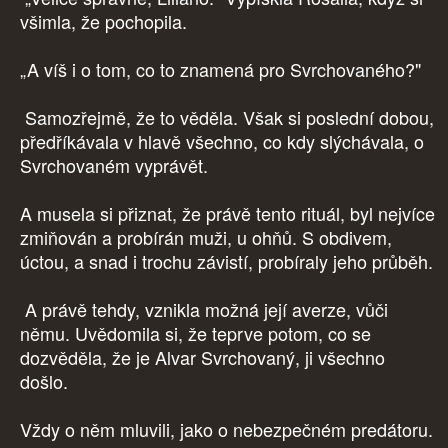
všimla, že pochopila.
„A víš i o tom, co to znamená pro Svrchovaného?"
Samozřejmě, že to věděla. Však si poslední dobou,
předříkávala v hlavě všechno, co kdy slýchávala, o
Svrchovaném vyprávět.
A musela si přiznat, že právě tento rituál, byl nejvíce
zmiňován a probírán muži, u ohňů. S obdivem,
úctou, a snad i trochu závistí, probíraly jeho průběh.
A právě tehdy, vznikla možná její averze, vůči
němu. Uvědomila si, že teprve potom, co se
dozvěděla, že je Alvar Svrchovaný, ji všechno
došlo.
Vždy o něm mluvili, jako o nebezpečném predátoru.