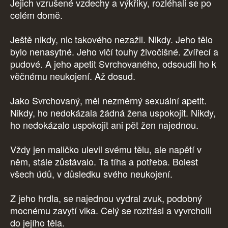
Jejich vzrušené vzdechy a výkřiky, rozléhali se po
celém domě.
Ještě nikdy, nic takového nezažil. Nikdy. Jeho tělo
bylo nenasytné. Jeho vlčí touhy živočišné. Zvířecí a
pudové. A jeho apetit Svrchovaného, odsoudil ho k
věčnému neukojení. Až dosud.
Jako Svrchovaný, měl nezměrný sexuální apetit.
Nikdy, ho nedokázala žádná žena uspokojit. Nikdy,
ho nedokázalo uspokojit ani pět žen najednou.
Vždy jen maličko ulevil svému tělu, ale napětí v
něm, stále zůstávalo. Ta tíha a potřeba. Bolest
všech údů, v důsledku svého neukojení.
Z jeho hrdla, se najednou vydral zvuk, podobný
mocnému zavytí vlka. Celý se roztřásl a vyvrcholil
do jejího těla.