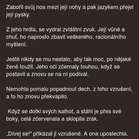
Zabořil svůj nos mezi její nohy a pak jazykem přejel
její pysky.
Z jeho hrdla, se vydral zvláštní zvuk. Její vůně a
chuť, ho naprosto zbavil veškerého, racionálního
myšlení.
Ještě nikdy se mu nestalo, aby tak moc, po nějaké
ženě toužil. Jeho oči zčernaly touhou, když se
postavil a znovu se na ní podíval.
Nemohla pomalu popadnout dech, z toho vzrušení,
a to ho znovu překvapilo.
Když se dotkl svých kalhot, a stáhl je přes své
boky, celá zčervenala a sklopila zrak.
„Dívej se!" přikázal ji vzrušeně. A ona uposlechla.