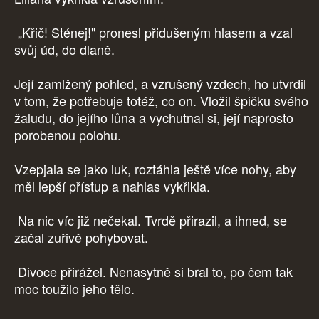
„Křič! Sténej!" pronesl přidušeným hlasem a vzal
svůj úd, do dlaně.
Její zamlžený pohled, a vzrušený vzdech, ho utvrdil
v tom, že potřebuje totéž, co on. Vložil špičku svého
žaludu, do jejího lůna a vychutnal si, její naprosto
porobenou polohu.
Vzepjala se jako luk, roztáhla ještě více nohy, aby
měl lepší přístup a nahlas vykřikla.
Na nic víc již nečekal. Tvrdě přirazil, a ihned, se
začal zuřivě pohybovat.
Divoce přirážel. Nenasytně si bral to, po čem tak
moc toužilo jeho tělo.