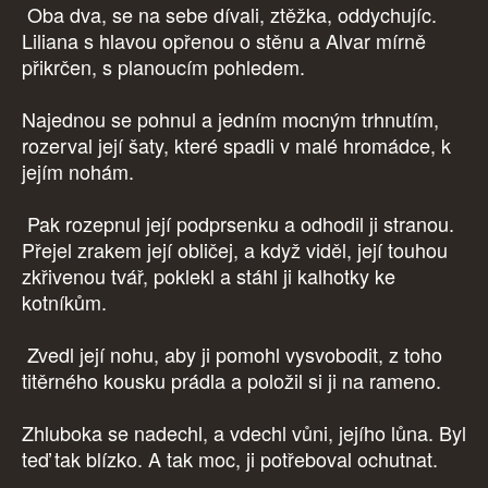
Oba dva, se na sebe dívali, ztěžka, oddychujíc.
Liliana s hlavou opřenou o stěnu a Alvar mírně
přikrčen, s planoucím pohledem.
Najednou se pohnul a jedním mocným trhnutím,
rozerval její šaty, které spadli v malé hromádce, k
jejím nohám.
Pak rozepnul její podprsenku a odhodil ji stranou.
Přejel zrakem její obličej, a když viděl, její touhou
zkřivenou tvář, poklekl a stáhl ji kalhotky ke
kotníkům.
Zvedl její nohu, aby ji pomohl vysvobodit, z toho
titěrného kousku prádla a položil si ji na rameno.
Zhluboka se nadechl, a vdechl vůni, jejího lůna. Byl
teď tak blízko. A tak moc, ji potřeboval ochutnat.