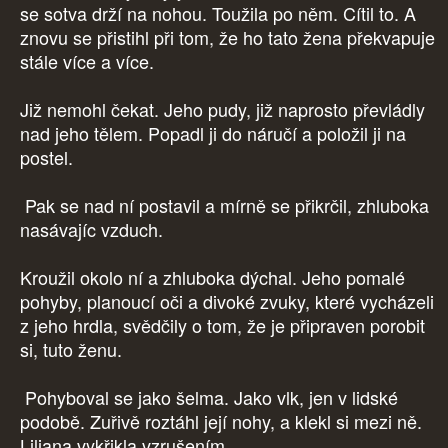
se sotva drží na nohou. Toužila po něm. Cítil to. A
znovu se přistihl při tom, že ho tato žena překvapuje
stále více a více.
Již nemohl čekat. Jeho pudy, již naprosto převládly
nad jeho tělem. Popadl ji do náručí a položil ji na
postel.
Pak se nad ní postavil a mírně se přikrčil, zhluboka
nasávajíc vzduch.
Kroužil okolo ní a zhluboka dýchal. Jeho pomalé
pohyby, planoucí oči a divoké zvuky, které vycházeli
z jeho hrdla, svědčily o tom, že je připraven porobit
si, tuto ženu.
Pohyboval se jako šelma. Jako vlk, jen v lidské
podobě. Zuřivě roztáhl její nohy, a klekl si mezi ně.
Liliana vykřikla vzrušením.