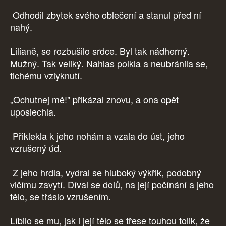
Odhodil zbytek svého oblečení a stanul před ní
nahý.
Lilianě, se rozbušilo srdce. Byl tak nádherný.
Mužný. Tak veliký. Nahlas polkla a neubránila se,
tichému vzlyknutí.
„Ochutnej mě!" přikázal znovu, a ona opět
uposlechla.
Přiklekla k jeho nohám a vzala do úst, jeho
vzrušený úd.
Z jeho hrdla, vydral se hluboký výkřik, podobný
vlčímu zavytí. Díval se dolů, na její počínání a jeho
tělo, se třáslo vzrušením.
Líbilo se mu, jak i její tělo se třese touhou tolik, že