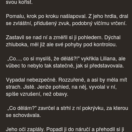
svou kořist.
Pomalu, krok po kroku našlapoval. Z jeho hrdla, dral
se zvláštní, přidušený zvuk, podobný vlčímu vrčení.
Zastavil se nad ní a změřil si ji pohledem. Dýchal
zhluboka, měl již ale své pohyby pod kontrolou.
„Co..., co si myslíš, že děláš?!" vykřikla Liliana, ale
vůbec to nebylo tak statečně, jak si představovala.
Vypadal nebezpečně. Rozzuřeně, a asi by měla mít
strach. Jistě. Jenže pohled, na něj, vyvolal v ní,
spíše vzrušení, než obavy.
„Co dělám?" zavrčel a strhl z ní pokrývku, za kterou
se schovávala.
Jeho oči zaplály. Popadl ji do náručí a přehodil si ji