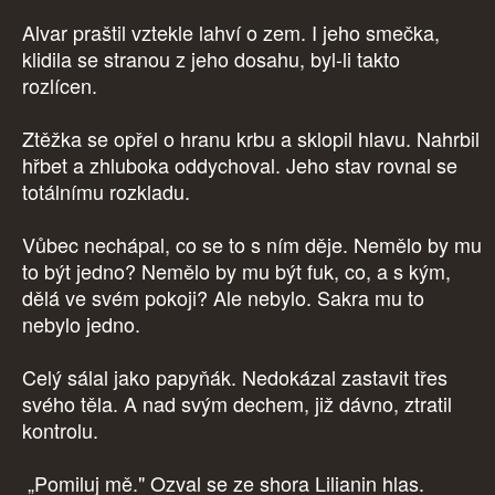
Alvar praštil vztekle lahví o zem. I jeho smečka,
klidila se stranou z jeho dosahu, byl-li takto
rozlícen.
Ztěžka se opřel o hranu krbu a sklopil hlavu. Nahrbil
hřbet a zhluboka oddychoval. Jeho stav rovnal se
totálnímu rozkladu.
Vůbec nechápal, co se to s ním děje. Nemělo by mu
to být jedno? Nemělo by mu být fuk, co, a s kým,
dělá ve svém pokoji? Ale nebylo. Sakra mu to
nebylo jedno.
Celý sálal jako papyňák. Nedokázal zastavit třes
svého těla. A nad svým dechem, již dávno, ztratil
kontrolu.
„Pomiluj mě." Ozval se ze shora Lilianin hlas.