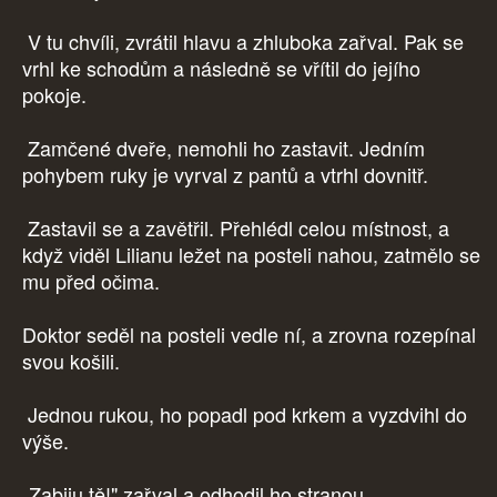
V tu chvíli, zvrátil hlavu a zhluboka zařval. Pak se
vrhl ke schodům a následně se vřítil do jejího
pokoje.
Zamčené dveře, nemohli ho zastavit. Jedním
pohybem ruky je vyrval z pantů a vtrhl dovnitř.
Zastavil se a zavětřil. Přehlédl celou místnost, a
když viděl Lilianu ležet na posteli nahou, zatmělo se
mu před očima.
Doktor seděl na posteli vedle ní, a zrovna rozepínal
svou košili.
Jednou rukou, ho popadl pod krkem a vyzdvihl do
výše.
„Zabiju tě!" zařval a odhodil ho stranou.