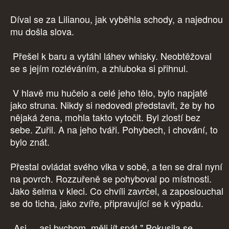
Díval se za Lilianou, jak vyběhla schody, a najednou
mu došla slova.
Přešel k baru a vytáhl láhev whisky. Neobtěžoval
se s jejím rozléváním, a zhluboka si přihnul.
V hlavě mu hučelo a celé jeho tělo, bylo napjaté
jako struna. Nikdy si nedovedl představit, že by ho
nějaká žena, mohla takto vytočit. Byl zlostí bez
sebe. Zuřil. A na jeho tváři. Pohybech, i chování, to
bylo znát.
Přestal ovládat svého vlka v sobě, a ten se dral nyní
na povrch. Rozzuřeně se pohyboval po místnosti.
Jako šelma v kleci. Co chvíli zavrčel, a zaposlouchal
se do ticha, jako zvíře, připravující se k výpadu.
„Asi..., asi bychom, měli jít spát." Pokusila se