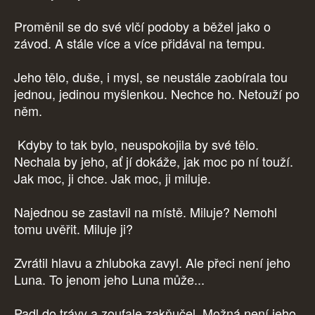
Proměnil se do své vlčí podoby a běžel jako o
závod. A stále více a více přidával na tempu.
Jeho tělo, duše, i mysl, se neustále zaobírala tou
jednou, jedinou myšlenkou. Nechce ho. Netouží po
něm.
Kdyby to tak bylo, neuspokojila by své tělo.
Nechala by jeho, ať jí dokáže, jak moc po ní touží.
Jak moc, ji chce. Jak moc, ji miluje.
Najednou se zastavil na místě. Miluje? Nemohl
tomu uvěřit. Miluje ji?
Zvrátil hlavu a zhluboka zavyl. Ale přeci není jeho
Luna. To jenom jeho Luna může...
Padl do trávy a zoufale zakňučel. Možná není jeho