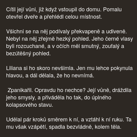
Cítil její vůni, již když vstoupil do domu. Pomalu
otevřel dveře a přehlédl celou místnost.
Všichni se na něj podívaly překvapeně a udiveně.
Nebyl na něj zřejmě hezký pohled. Jeho černé vlasy
byli rozcuchané, a v očích měl smutný, zoufalý a
bezútěšný pohled.
Liliana si ho skoro nevšimla. Jen mu lehce pokynula
hlavou, a dál dělala, že ho nevnímá.
Zpanikařil. Opravdu ho nechce? Její vůně, dráždila
jeho smysly, a přiváděla ho tak, do úplného
kolapsového stavu.
Udělal pár kroků směrem k ní, a vztáhl k ní ruku. Ta
mu však vzápětí, spadla bezvládně, kolem těla.