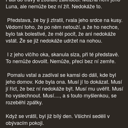
Luna, ale nemůže bez ní žít. Nedokáže to.
Představa, že by ji ztratil, rvala jeho srdce na kusy.
Vědomí toho, že po něm netouží, a že ho nechce,
bylo tak bolestivé, že měl pocit, že ani nedokáže
vstát. Že se již nedokáže udržet na nohou.
I z jeho vlčího oka, skanula slza, při té představě.
To nemůže dovolit. Nemůže, přeci bez ní zemře.
Pomalu vstal a zadíval se kamsi do dáli, kde byl
jeho domov. Kde byla ona. Musí jí to dokázat. Musí
jí říct, že bez ní nedokáže být. Musí mu uvěřit. Musí
ho vyslechnout. Musí...., a s touto myšlenkou, se
rozeběhl zpátky.
Když se vrátil, byl již bílý den. Všichni seděli v
obývacím pokoji.