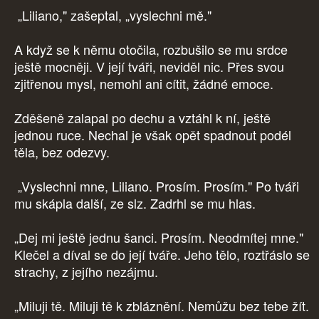
„Liliano," zašeptal, „vyslechni mě."
A když se k němu otočila, rozbušilo se mu srdce
ještě mocněji. V její tváři, neviděl nic. Přes svou
zjitřenou mysl, nemohl ani cítit, žádné emoce.
Zděšeně zalapal po dechu a vztáhl k ní, ještě
jednou ruce. Nechal je však opět spadnout podél
těla, bez odezvy.
„Vyslechni mne, Liliano. Prosím. Prosím." Po tváři
mu skápla další, ze slz. Zadrhl se mu hlas.
„Dej mi ještě jednu šanci. Prosím. Neodmítej mne."
Klečel a díval se do její tváře. Jeho tělo, roztřáslo se
strachy, z jejího nezájmu.
„Miluji tě. Miluji tě k zbláznění. Nemůžu bez tebe žít.