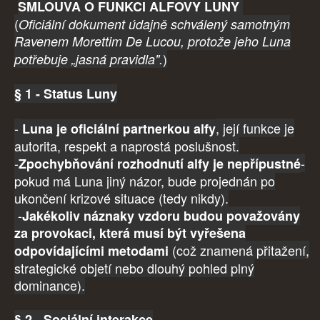
SMLOUVA O FUNKCI ALFOVY LUNY
(
Oficiální dokument údajně schválený samotným
Ravenem Morettim De Lucou, protože jeho Luna
)
potřebuje „jasná pravidla".
§ 1 - Status Luny
-
, její funkce je
Luna je oficiální partnerkou alfy
autorita, respekt a naprostá poslušnost.
-
-
Zpochybňování rozhodnutí alfy je nepřípustné
pokud má Luna jiný názor, bude projednán po
ukončení krizové situace (tedy nikdy).
-
Jakékoliv náznaky vzdoru budou považovány
za provokaci, která musí být vyřešena
(což znamená přitažení,
odpovídajícími metodami
strategické objetí nebo dlouhý pohled plný
dominance).
§ 2 - Sociální interakce