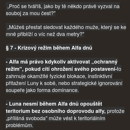
„Proč se tváříš, jako by tě někdo právě vyzval na
souboj za mou čest?"
„Můžeš přestat sledovat každého muže, který se ke
mně přiblíží o víc než dva metry?"
§ 7 - Krizový režim během Alfa dnů
- Alfa má právo kdykoliv aktivovat „ochranný
to
režim", pokud cítí ohrožení svého postavení-
zahrnuje okamžité fyzické blokace, instinktivní
přitažení Luny k sobě, nebo strategické ignorování
soupeře jako forma dominance.
- Luna nesmí během Alfa dnů opouštět
protože
teritorium bez osobního doprovodu alfy,
„přílišná svoboda" může vést k teritoriálním
problémům.