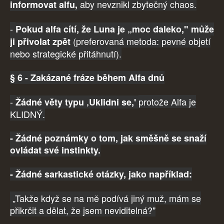
aby nevznikl zbytečný chaos.
informovat alfu,
-
Pokud alfa cítí, že Luna je „moc daleko," může
(preferovaná metoda: pevné objetí
ji přivolat zpět
nebo strategické přitáhnutí).
§ 6 - Zakázané fráze během Alfa dnů
-
protože Alfa je
Žádné věty typu ‚Uklidni se,'
KLIDNÝ.
- Žádné poznámky o tom, jak směšně se snaží
ovládat své instinkty.
- Žádné sarkastické otázky, jako například:
„Takže když se na mě podívá jiný muž, mám se
přikrčit a dělat, že jsem neviditelná?"