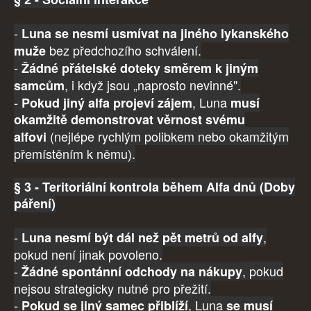
-
Luna se nesmí usmívat na jiného lykanského
bez předchozího schválení.
muže
-
Žádné přátelské doteky směrem k jiným
, i když jsou „naprosto nevinné".
samcům
-
, Luna
Pokud jiný alfa projeví zájem
musí
okamžitě demonstrovat věrnost svému
(nejlépe rychlým polibkem nebo okamžitým
alfovi
přemístěním k němu).
§ 3 - Teritoriální kontrola během Alfa dnů (Doby
páření)
-
,
Luna nesmí být dál než pět metrů od alfy
pokud není jinak povoleno.
-
, pokud
Žádné spontánní odchody na nákupy
nejsou strategicky nutné pro přežití.
-
, Luna
Pokud se jiný samec přiblíží
se musí