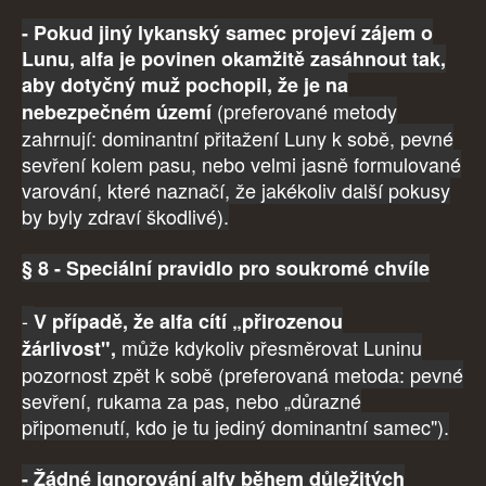
- Pokud jiný lykanský samec projeví zájem o
Lunu, alfa je povinen okamžitě zasáhnout tak,
aby dotyčný muž pochopil, že je na
(preferované metody
nebezpečném území
zahrnují: dominantní přitažení Luny k sobě, pevné
sevření kolem pasu, nebo velmi jasně formulované
varování, které naznačí, že jakékoliv další pokusy
by byly zdraví škodlivé).
§ 8 - Speciální pravidlo pro soukromé chvíle
-
V případě, že alfa cítí „přirozenou
může kdykoliv přesměrovat Luninu
žárlivost",
pozornost zpět k sobě (preferovaná metoda: pevné
sevření, rukama za pas, nebo „důrazné
připomenutí, kdo je tu jediný dominantní samec").
- Žádné ignorování alfy během důležitých