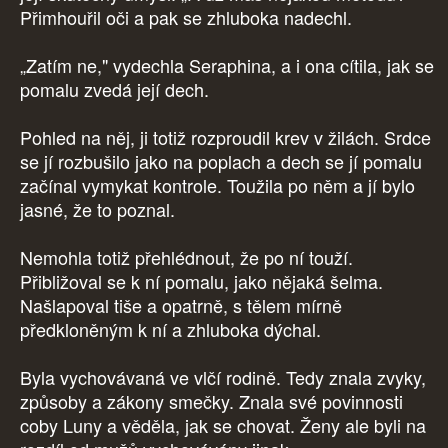
Přimhouřil oči a pak se zhluboka nadechl.
„Zatím ne," vydechla Seraphina, a i ona cítila, jak se
pomalu zvedá její dech.
Pohled na něj, ji totiž rozproudil krev v žilách. Srdce
se jí rozbušilo jako na poplach a dech se jí pomalu
začínal vymykat kontrole. Toužila po něm a jí bylo
jasné, že to poznal.
Nemohla totiž přehlédnout, že po ní touží.
Přibližoval se k ní pomalu, jako nějaká šelma.
Našlapoval tiše a opatrně, s tělem mírně
předkloněným k ní a zhluboka dýchal.
Byla vychovávaná ve vlčí rodině. Tedy znala zvyky,
způsoby a zákony smečky. Znala své povinnosti
coby Luny a věděla, jak se chovat. Ženy ale byli na