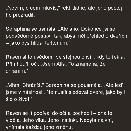
„Nevím, o čem mluvíš," řekl klidně, ale jeho postoj
ho prozradil.
Seraphina se usmála. „Ale ano. Dokonce jsi se
podvědomě postavil tak, abys měl přehled o dveřích
– jako bys hlídal teritorium."
Raven si to uvědomil ve stejnou chvíli, kdy to řekla.
Přimhouřil oči. „Jsem Alfa. To znamená, že
chráním."
„Mhm. Chráníš." Seraphina se pousmála. „Ale teď
jsme v místnosti. Nemusíš sledovat dveře, jako by ti
šlo o život."
Raven se jí podíval do očí a pochopil – ona to
viděla. Jeho vlka. Jeho instinkt. Nebyla naivní,
vnímala každou jeho změnu.