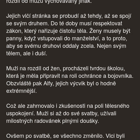
rozdíl od mužů vychovávány jinak.
Jejich vlčí stránka se probudí až tehdy, až se spojí
se svým druhem. Do té doby musí respektovat
zákon, který nařizuje čistotu těla. Ženy musely být
panny, když vstupovali do manželství, a to proto,
aby se svému druhovi oddaly zcela. Nejen svým
tělem, ale i duší.
Muži na rozdíl od žen, procházeli tvrdou školou,
která je měla připravit na roli ochránce a bojovníka.
Obzvláště pak Alfy, jejich výcvik byl o hodně
extrémnější.
Což ale zahrnovalo i zkušenosti na poli tělesného
uspokojení. Muži si až do své svatby, užívali
milostných radovánek plnými doušky.
Ovšem po svatbě, se všechno změnilo. Vlci byli