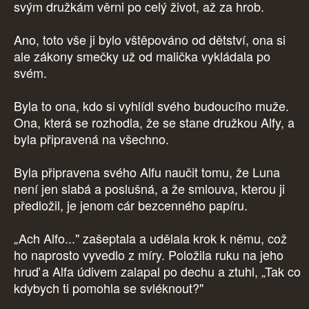
svým družkám věrni po celý život, až za hrob.
Ano, toto vše ji bylo vštěpováno od dětství, ona si
ale zákony smečky už od malička vykládala po
svém.
Byla to ona, kdo si vyhlídl svého budoucího muže.
Ona, která se rozhodla, že se stane družkou Alfy, a
byla připravená na všechno.
Byla připravena svého Alfu naučit tomu, že Luna
není jen slabá a poslušná, a že smlouva, kterou ji
předložil, je jenom cár bezcenného papíru.
„Ach Alfo..." zašeptala a udělala krok k němu, což
ho naprosto vyvedlo z míry. Položila ruku na jeho
hruď a Alfa údivem zalapal po dechu a ztuhl, „Tak co
kdybych ti pomohla se svléknout?"