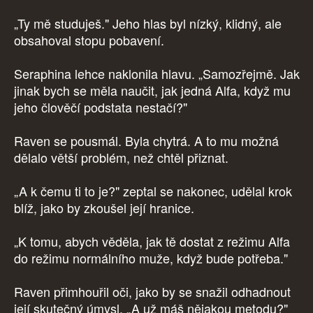
„Ty mě studuješ." Jeho hlas byl nízký, klidný, ale
obsahoval stopu pobavení.
Seraphina lehce naklonila hlavu. „Samozřejmě. Jak
jinak bych se měla naučit, jak jedná Alfa, když mu
jeho člověčí podstata nestačí?"
Raven se pousmál. Byla chytrá. A to mu možná
dělalo větší problém, než chtěl přiznat.
„A k čemu ti to je?" zeptal se nakonec, udělal krok
blíž, jako by zkoušel její hranice.
„K tomu, abych věděla, jak tě dostat z režimu Alfa
do režimu normálního muže, když bude potřeba."
Raven přimhouřil oči, jako by se snažil odhadnout
její skutečný úmysl. „A už máš nějakou metodu?"