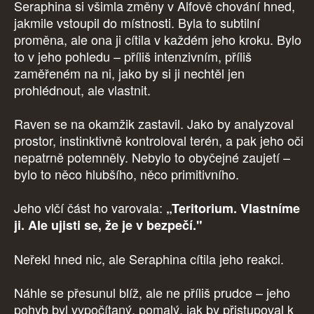
Seraphina si všimla změny v Alfově chování hned,
jakmile vstoupil do místnosti. Byla to subtilní
proměna, ale ona ji cítila v každém jeho kroku. Bylo
to v jeho pohledu – příliš intenzivním, příliš
zaměřeném na ni, jako by si ji nechtěl jen
prohlédnout, ale vlastnit.
Raven se na okamžik zastavil. Jako by analyzoval
prostor, instinktivně kontroloval terén, a pak jeho oči
nepatrně potemněly. Nebylo to obyčejné zaujetí –
bylo to něco hlubšího, něco primitivního.
Jeho vlčí část ho varovala:
„Teritorium. Vlastníme
ji. Ale ujisti se, že je v bezpečí."
Neřekl hned nic, ale Seraphina cítila jeho reakci.
Náhle se přesunul blíž, ale ne příliš prudce – jeho
pohyb byl vypočítaný, pomalý, jak by přistupoval k