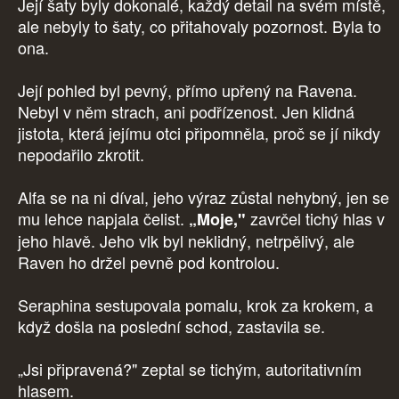
Její šaty byly dokonalé, každý detail na svém místě,
ale nebyly to šaty, co přitahovaly pozornost. Byla to
ona.
Její pohled byl pevný, přímo upřený na Ravena.
Nebyl v něm strach, ani podřízenost. Jen klidná
jistota, která jejímu otci připomněla, proč se jí nikdy
nepodařilo zkrotit.
Alfa se na ni díval, jeho výraz zůstal nehybný, jen se
mu lehce napjala čelist.
zavrčel tichý hlas v
„Moje,"
jeho hlavě. Jeho vlk byl neklidný, netrpělivý, ale
Raven ho držel pevně pod kontrolou.
Seraphina sestupovala pomalu, krok za krokem, a
když došla na poslední schod, zastavila se.
„Jsi připravená?" zeptal se tichým, autoritativním
hlasem.