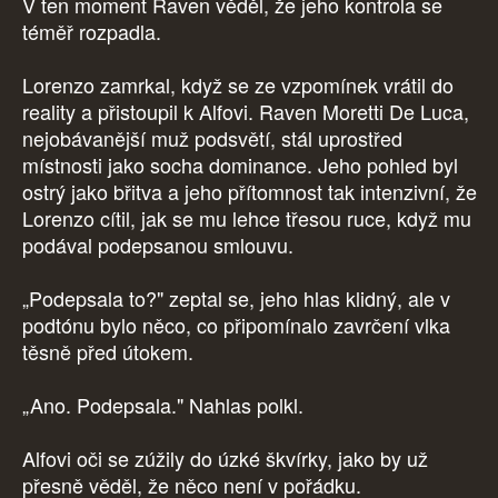
V ten moment Raven věděl, že jeho kontrola se
téměř rozpadla.
Lorenzo zamrkal, když se ze vzpomínek vrátil do
reality a přistoupil k Alfovi. Raven Moretti De Luca,
nejobávanější muž podsvětí, stál uprostřed
místnosti jako socha dominance. Jeho pohled byl
ostrý jako břitva a jeho přítomnost tak intenzivní, že
Lorenzo cítil, jak se mu lehce třesou ruce, když mu
podával podepsanou smlouvu.
„Podepsala to?" zeptal se, jeho hlas klidný, ale v
podtónu bylo něco, co připomínalo zavrčení vlka
těsně před útokem.
„Ano. Podepsala." Nahlas polkl.
Alfovi oči se zúžily do úzké škvírky, jako by už
přesně věděl, že něco není v pořádku.