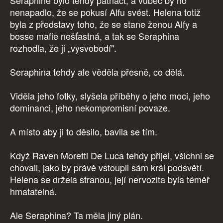
Seraphině bylo tehdy patnáct, a vůbec by ho
nenapadlo, že se pokusí Alfu svést. Helena totiž
byla z představy toho, že se stane ženou Alfy a
bosse mafie nešťastná, a tak se Seraphina
rozhodla, že ji „vysvobodí".
Seraphina tehdy ale věděla přesně, co dělá.
Viděla jeho fotky, slyšela příběhy o jeho moci, jeho
dominanci, jeho nekompromisní povaze.
A místo aby ji to děsilo, bavila se tím.
Když Raven Moretti De Luca tehdy přijel, všichni se
chovali, jako by právě vstoupil sám král podsvětí.
Helena se držela stranou, její nervozita byla téměř
hmatatelná.
Ale Seraphina? Ta měla jiný plán.