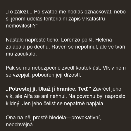
„To záleží... Po svatbě mě hodláš označkovat, nebo
si jenom uděláš teritoriální zápis v katastru
nemovitostí?"
Nastalo naprosté ticho. Lorenzo polkl. Helena
zalapala po dechu. Raven se nepohnul, ale ve tváři
mu zacukalo.
Pak se mu nebezpečně zvedl koutek úst. Vlk v něm
se vzepjal, pobouřen její drzostí.
Zavrčel jeho
„Potrestej ji. Ukaž jí hranice. Teď."
vlk, ale
Alfa se ani nehnul. Na povrchu byl naprosto
klidný. Jen jeho čelist se nepatrně napjala.
Ona na něj prostě hleděla—provokativní,
neochvějná.