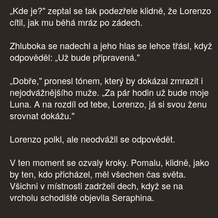
„Kde je?" zeptal se tak podezřele klidně, že Lorenzo
cítil, jak mu běhá mráz po zádech.
Zhluboka se nadechl a jeho hlas se lehce třásl, když
odpověděl: „Už bude připravená."
„Dobře," pronesl tónem, který by dokázal zmrazit i
nejodvážnějšího muže. „Za pár hodin už bude moje
Luna. A na rozdíl od tebe, Lorenzo, já si svou ženu
srovnat dokážu."
Lorenzo polkl, ale neodvážil se odpovědět.
V ten moment se ozvaly kroky. Pomalu, klidně, jako
by ten, kdo přicházel, měl všechen čas světa.
Všichni v místnosti zadrželi dech, když se na
vrcholu schodiště objevila Seraphina.