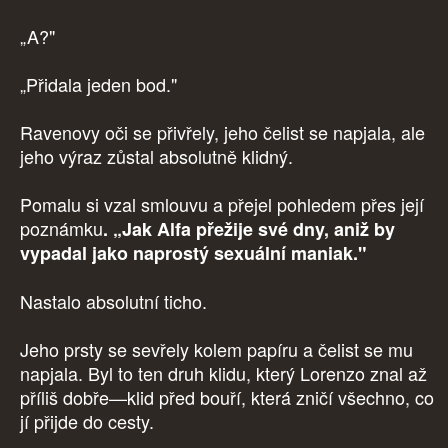
„A?"
„Přidala jeden bod."
Ravenovy oči se přivřely, jeho čelist se napjala, ale
jeho výraz zůstal absolutně klidný.
Pomalu si vzal smlouvu a přejel pohledem přes její
poznámku
. „Jak Alfa přežije své dny, aniž by
vypadal jako naprostý sexuální maniak."
Nastalo absolutní ticho.
Jeho prsty se sevřely kolem papíru a čelist se mu
napjala. Byl to ten druh klidu, který Lorenzo znal až
příliš dobře—klid před bouří, která zničí všechno, co
jí přijde do cesty.