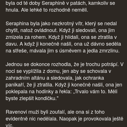
byla od té doby Seraphině v patách, kamkoliv se
hnula. Ale lehké to rozhodně neměli.
Seraphina byla jako nezkrotný vítr, který se nedal
chytit, natož ovládnout. Když ji sledovali, ona jim
zmizela za rohem. Když ji hlídali, ona se ztratila v
davu. A když ji konečně našli, ona už dávno seděla
na střeše, mávala jim s úsměvem a jedla zmrzlinu.
Jednou se dokonce rozhodla, že je trochu potrápí. V
noci se vyplížila z domu, jen aby se schovala v
zahradním altánu a sledovala, jak ochranka
panikaří, že ji ztratila. Když ji konečně našli, ona jen
poklepala na hodinky a řekla: „Trvalo vám to. Měli
byste zlepšit kondičku."
Ravenovi muži byli zoufalí, ale ona si z toho
evidentně nic nedělala. Naopak je provokovala ještě
víc.