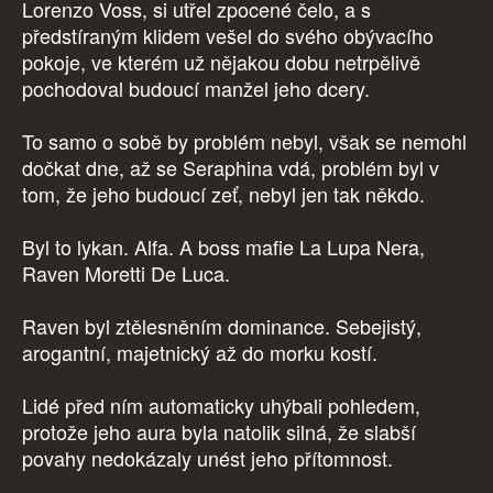
Lorenzo Voss, si utřel zpocené čelo, a s
předstíraným klidem vešel do svého obývacího
pokoje, ve kterém už nějakou dobu netrpělivě
pochodoval budoucí manžel jeho dcery.
To samo o sobě by problém nebyl, však se nemohl
dočkat dne, až se Seraphina vdá, problém byl v
tom, že jeho budoucí zeť, nebyl jen tak někdo.
Byl to lykan. Alfa. A boss mafie La Lupa Nera,
Raven Moretti De Luca.
Raven byl ztělesněním dominance. Sebejistý,
arogantní, majetnický až do morku kostí.
Lidé před ním automaticky uhýbali pohledem,
protože jeho aura byla natolik silná, že slabší
povahy nedokázaly unést jeho přítomnost.