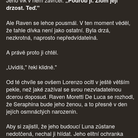
Jeho vlk v něm zavrčel.
„Podrob ji. Zlom její
drzost. Teď."
Ale Raven se lehce pousmál. V ten moment věděl,
že tahle dívka není jako ostatní. Byla drzá,
nezkrotná, naprosto nepředvídatelná.
A právě proto ji chtěl.
„Uvidíš," řekl klidně."
Od té chvíle se ovšem Lorenzo ocitl v ještě větším
pekle, než jaké zažíval se svou nezvladatelnou
dcerou doposud. Raven Moretti De Luca se rozhodl,
že Seraphina bude jeho ženou, a to přesně v den
jejích osmnáctých narozenin.
Aby si zajistil, že jeho budoucí Luna zůstane
nedotčená, nechal ji hlídat. Jeho elitní ochranka