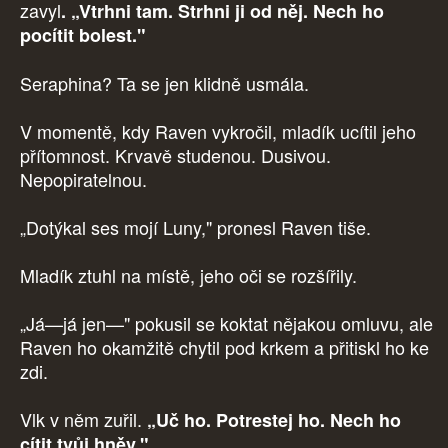
zavyl
. „Vtrhni tam. Strhni ji od něj. Nech ho
pocítit bolest."
Seraphina? Ta se jen klidně usmála.
V momentě, kdy Raven vykročil, mladík ucítil jeho
přítomnost. Krvavě studenou. Dusivou.
Nepopiratelnou.
„Dotýkal ses mojí Luny," pronesl Raven tiše.
Mladík ztuhl na místě, jeho oči se rozšířily.
„Já—já jen—" pokusil se koktat nějakou omluvu, ale
Raven ho okamžitě chytil pod krkem a přitiskl ho ke
zdi.
Vlk v něm zuřil.
„Uč ho. Potrestej ho. Nech ho
cítit tvůj hněv."