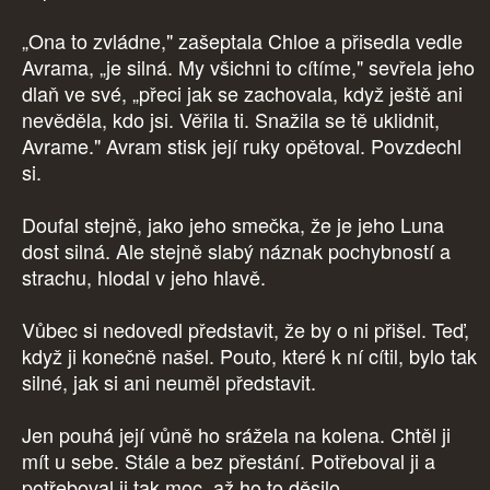
„Ona to zvládne," zašeptala Chloe a přisedla vedle
Avrama, „je silná. My všichni to cítíme," sevřela jeho
dlaň ve své, „přeci jak se zachovala, když ještě ani
nevěděla, kdo jsi. Věřila ti. Snažila se tě uklidnit,
Avrame." Avram stisk její ruky opětoval. Povzdechl
si.
Doufal stejně, jako jeho smečka, že je jeho Luna
dost silná. Ale stejně slabý náznak pochybností a
strachu, hlodal v jeho hlavě.
Vůbec si nedovedl představit, že by o ni přišel. Teď,
když ji konečně našel. Pouto, které k ní cítil, bylo tak
silné, jak si ani neuměl představit.
Jen pouhá její vůně ho srážela na kolena. Chtěl ji
mít u sebe. Stále a bez přestání. Potřeboval ji a
potřeboval ji tak moc, až ho to děsilo.