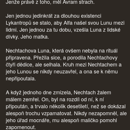
Jenže právě z toho, měl Avram strach.
Jen jednou jedinkrát za dlouhou existenci
Lykantropů se stalo, aby Alfa našel svou Lunu mezi
lidmi. Jen jednou za tu dobu, vzešla Luna z lidské
dívky. Jeho matka.
Nechtachova Luna, která ovšem nebyla na rituál
připravena. Přežila sice, a porodila Nechtachovy
čtyři dědice, ale selhala. Kruh mezi Nechtachem a
jeho Lunou se nikdy neuzavřel, a ona se k němu
nepřipoutala.
A když jednoho dne zmizela, Nechtach žalem
málem zemřel. On, byl na rozdíl od ní, k ní
připoután, a trvalo několik desetiletí, než se dokázal
alespoň trochu vzpamatovat. Nikdy nezapomněl, ale
jeho úřad mocnáře, mu alespoň maličko pomohl
zapomenout.