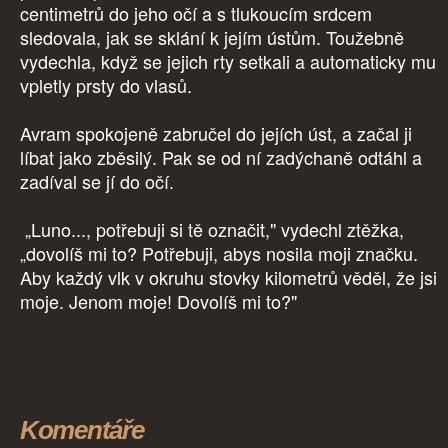
centimetrů do jeho očí a s tlukoucím srdcem
sledovala, jak se sklání k jejím ústům. Toužebně
vydechla, když se jejich rty setkali a automaticky mu
vpletly prsty do vlasů.
Avram spokojeně zabručel do jejích úst, a začal ji
líbat jako zběsilý. Pak se od ní zadýchaně odtáhl a
zadíval se jí do očí.
„Luno..., potřebuji si tě označit," vydechl ztěžka,
„dovolíš mi to? Potřebuji, abys nosila moji značku.
Aby každý vlk v okruhu stovky kilometrů věděl, že jsi
moje. Jenom moje! Dovolíš mi to?"
Komentáře