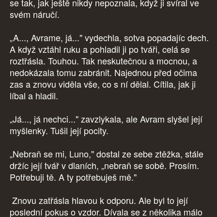
se tak, jak ještě nikdy nepoznala, když ji svíral ve
svém náručí.
„A..., Avrame, já..." vydechla, sotva popadajíc dech.
A když vztáhl ruku a pohladil ji po tváři, celá se
roztřásla. Touhou. Tak neskutečnou a mocnou, a
nedokázala tomu zabránit. Najednou před očima
zas a znovu viděla vše, co s ní dělal. Cítila, jak ji
líbal a hladil.
„Já..., já nechci..." zavzlykala, ale Avram slyšel její
myšlenky. Tušil její pocity.
„Nebraň se mi, Luno," dostal ze sebe ztěžka, stále
držíc její tvář v dlaních, „nebraň se sobě. Prosím.
Potřebuji tě. A ty potřebuješ mě."
Znovu zatřásla hlavou k odporu. Ale byl to její
poslední pokus o vzdor. Dívala se z několika málo