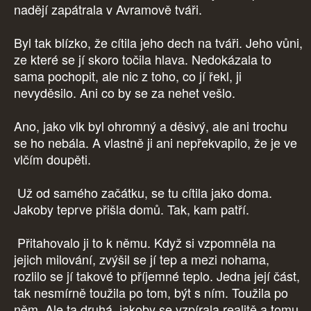
nadějí zapátrala v Avramově tváři.
Byl tak blízko, že cítila jeho dech na tváři. Jeho vůni,
ze které se jí skoro točila hlava. Nedokázala to
sama pochopit, ale nic z toho, co jí řekl, ji
nevyděsilo. Ani co by se za nehet vešlo.
Ano, jako vlk byl ohromný a děsivý, ale ani trochu
se ho nebála. A vlastně ji ani nepřekvapilo, že je ve
vlčím doupěti.
Už od samého začátku, se tu cítila jako doma.
Jakoby teprve přišla domů. Tak, kam patří.
Přitahovalo ji to k němu. Když si vzpomněla na
jejich milování, zvýšil se jí tep a mezi nohama,
rozlilo se jí takové to příjemné teplo. Jedna její část,
tak nesmírně toužila po tom, být s ním. Toužila po
něm. Ale ta druhá, jakoby se vzpírala realitě a tomu,