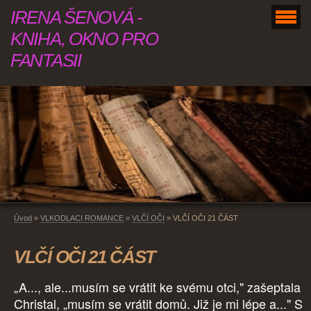
IRENA ŠENOVÁ -
KNIHA, OKNO PRO
FANTASII
Úvod
»
VLKODLACI ROMANCE
»
VLČÍ OČI
»
VLČÍ OČI 21 ČÁST
VLČÍ OČI 21 ČÁST
„A..., ale...musím se vrátit ke svému otci," zašeptala
Christal, „musím se vrátit domů. Již je mi lépe a..." S