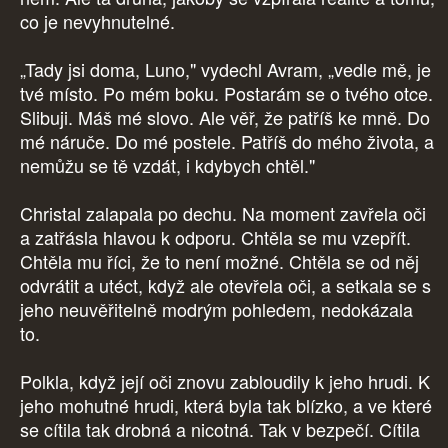
co je nevyhnutelné.
„Tady jsi doma, Luno," vydechl Avram, „vedle mě, je
tvé místo. Po mém boku. Postarám se o tvého otce.
Slibuji. Máš mé slovo. Ale věř, že patříš ke mně. Do
mé náruče. Do mé postele. Patříš do mého života, a
nemůžu se tě vzdát, i kdybych chtěl."
Christal zalapala po dechu. Na moment zavřela oči
a zatřásla hlavou k odporu. Chtěla se mu vzepřít.
Chtěla mu říci, že to není možné. Chtěla se od něj
odvrátit a utéct, když ale otevřela oči, a setkala se s
jeho neuvěřitelně modrým pohledem, nedokázala
to.
Polkla, když její oči znovu zabloudily k jeho hrudi. K
jeho mohutné hrudi, která byla tak blízko, a ve které
se cítila tak drobná a nicotná. Tak v bezpečí. Cítila