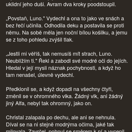
uklidní jeho duši. Avram dva kroky poodstoupil.
„Povstaň, Luno." Vydechl a ona to jako ve snách a
bez řečí učinila. Odhodila deku a postavila se proti
němu. Na sobě měla jen noční bílou košilku, a jemu
se z toho pohledu zvýšil tlak.
„Jestli mi věříš, tak nemusíš mít strach, Luno.
Neublížím ti." Řekl a zabodl své modré oči do jejích.
Hledal v její mysli náznak pochybnosti, a když ho
tam nenašel, úlevně vydechl.
Předklonil se, a když dopadl na všechny čtyři,
změnil se v ohromného vlka. Žádný vlk, ani žádný
jiný Alfa, nebyl tak ohromný, jako on.
Christal zalapala po dechu, ale ani se nehnula.
Díval se na ni stejně modrýma očima, jaké tak
milovala. Zavrčel, pohnul se směrem k ní a vycenil