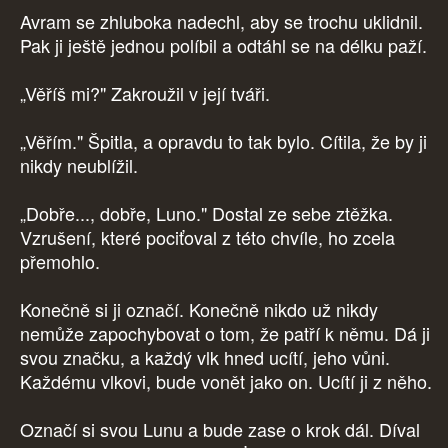
Avram se zhluboka nadechl, aby se trochu uklidnil.
Pak ji ještě jednou políbil a odtáhl se na délku paží.
„Věříš mi?" Zakroužil v její tváři.
„Věřím." Špitla, a opravdu to tak bylo. Cítila, že by ji
nikdy neublížil.
„Dobře..., dobře, Luno." Dostal ze sebe ztěžka.
Vzrušení, které pociťoval z této chvíle, ho zcela
přemohlo.
Konečně si ji označí. Konečně nikdo už nikdy
nemůže zapochybovat o tom, že patří k němu. Dá ji
svou značku, a každý vlk hned ucítí, jeho vůni.
Každému vlkovi, bude vonět jako on. Ucítí ji z něho.
Označí si svou Lunu a bude zase o krok dál. Díval