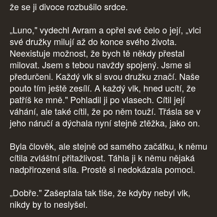
že se ji divoce rozbušilo srdce.
„Luno," vydechl Avram a opřel své čelo o její, „vlci
své družky milují až do konce svého života.
Neexistuje možnost, že bych tě někdy přestal
milovat. Jsem s tebou navždy spojený. Jsme si
předurčeni. Každý vlk si svou družku značí. Naše
pouto tím ještě zesílí. A každý vlk, hned ucítí, že
patříš ke mně." Pohladil ji po vlasech. Cítil její
váhání, ale také cítil, že po něm touží. Třásla se v
jeho náručí a dýchala nyní stejně ztěžka, jako on.
Byla člověk, ale stejně od samého začátku, k němu
cítila zvláštní přitažlivost. Táhla ji k němu nějaká
nadpřirozená síla. Prostě si nedokázala pomoci.
„Dobře." Zašeptala tak tiše, že kdyby nebyl vlk,
nikdy by to neslyšel.