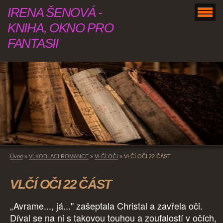
IRENA ŠENOVÁ -
KNIHA, OKNO PRO
FANTASII
Úvod
»
VLKODLACI ROMANCE
»
VLČÍ OČI
»
VLČÍ OČI 22 ČÁST
VLČÍ OČI 22 ČÁST
„Avrame..., já..." zašeptala Christal a zavřela oči.
Díval se na ni s takovou touhou a zoufalostí v očích,