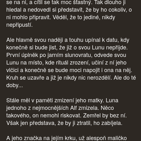
se na ni, a cítil se tak moc šťastný. Tak dlouho ji
hledal a nedovedl si představit, že by ho cokoliv, o
ni mohlo připravit. Věděl, že to jediné, nikdy
nepřipustí.
Ale hlavně svou naději a touhu upínal k datu, kdy
konečně si bude jist, že již o svou Lunu nepřijde.
První úplněk po jarním slunovratu, odvede svou
Lunu na místo, kde rituál zrození, učiní z ní jeho
vlčici a konečně se bude moci napojit i ona na něj.
Kruh se uzavře a již je nikdy nic nerozdělí. Ale do té
doby...
Stále měl v paměti zmizení jeho matky. Luna
jednoho z nejmocnějších Alf zmizela. Něco
takového, on nemohl riskovat. Zemřel by bez ní.
Však jen představa, že by ji ztratil, ho zabíjela.
A jeho značka na jejím krku, už alespoň maličko