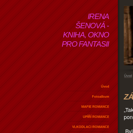
IRENA
ŠENOVÁ -
KNIHA, OKNO
PRO FANTASII
Úvod
Úvod
ZÁ
Fotoalbum
MAFIE ROMANCE
„Ta
pon
UPÍŘÍ ROMANCE
VLKODLACI ROMANCE
Byl