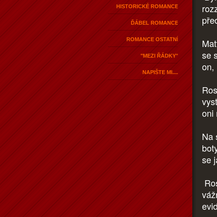
roz
HISTORICKÉ ROMANCE
pře
ĎÁBEL ROMANCE
ROMANCE OSTATNÍ
Mat
se 
"MEZI ŘÁDKY"
on,
NAPIŠTE MI....
Ros
vys
oni 
Na 
bot
se 
Ros
váž
evid