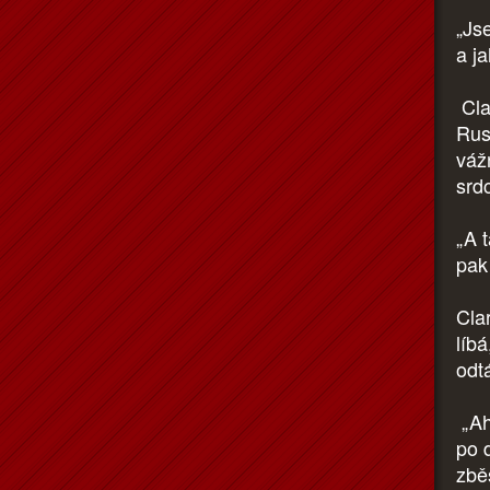
„Js
a j
Cla
Rus
váž
srd
„A t
pak
Cla
líbá
odtá
„Aha
po 
zběs