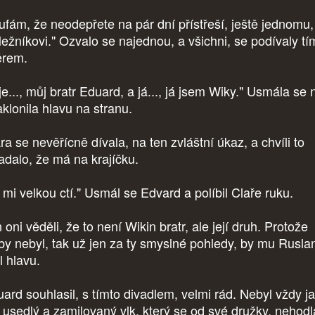
ufám, že neodepřete na pár dní přístřeší, ještě jednomu,
ležníkovi." Ozvalo se najednou, a všichni, se podívaly tí
ěrem.
je..., můj bratr Eduard, a já..., já jsem Wiky." Usmála se 
aklonila hlavu na stranu.
a se nevěřícně dívala, na ten zvláštní úkaz, a chvíli to
adalo, že má na krajíčku.
 mi velkou ctí." Usmál se Edvard a políbil Claře ruku.
oni věděli, že to není Wikin bratr, ale její druh. Protože
by nebyl, tak už jen za ty smyslné pohledy, by mu Rusla
l hlavu.
ard souhlasil, s tímto divadlem, velmi rád. Nebyl vždy j
, usedlý a zamilovaný vlk, který se od své družky, nehodl