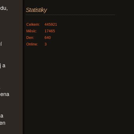
ndu,
Statistiky
Celkem:
445921
Měsíc:
17465
Den:
640
í
Online:
3
j a
a
 žena
la
ten