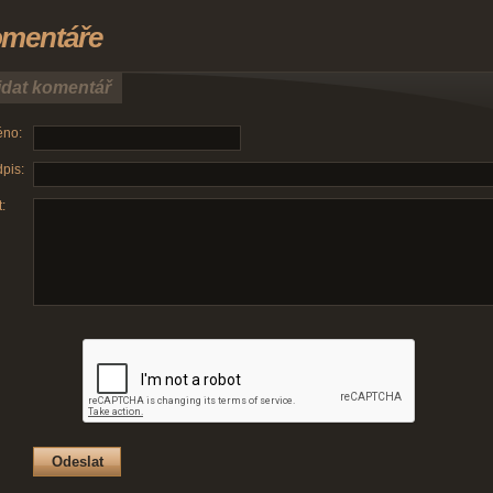
mentáře
idat komentář
no:
pis:
: