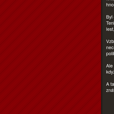
hno
Byl
Ten
lest
Vzb
necí
poli
Ale 
když
A ta
znát