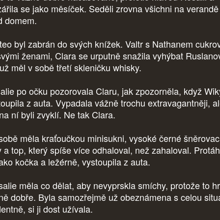
zářila se jako měsíček. Seděli zrovna všichni na verandě
d domem.
teo byl zabrán do svých knížek. Valtr s Nathanem cukrov
svými ženami, Clara se urputně snažila vyhýbat Ruslanov
 už měl v sobě třetí skleničku whisky.
alie po očku pozorovala Claru, jak zpozorněla, když Wik
toupila z auta. Vypadala vážně trochu extravagantněji, a
na ní byli zvyklí. Ne tak Clara.
sobě měla kraťoučkou minisukni, vysoké černé šněrovac
y a top, který spíše více odhaloval, než zahaloval. Protáh
jako kočka a ležérně, vystoupila z auta.
alie měla co dělat, aby nevyprskla smíchy, protože to hr
ně dobře. Byla samozřejmě už obeznámena s celou situ
entně, si ji dost užívala.