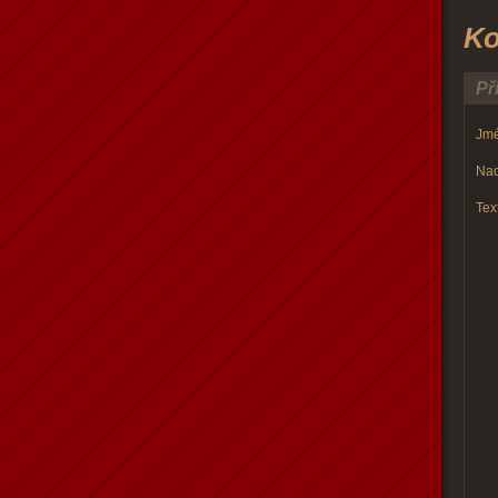
Ko
Př
Jmé
Nad
Text