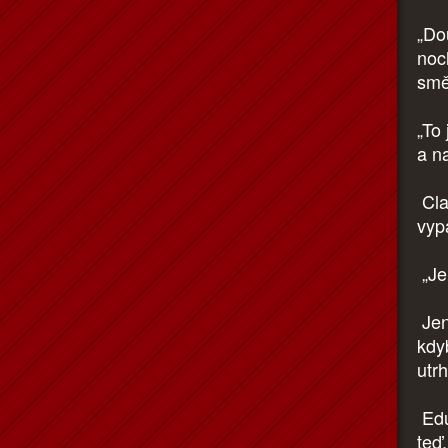
„Do
noc
sm
„To 
a n
Clar
vyp
„Je
Jen 
kdy
utrh
Edu
teď