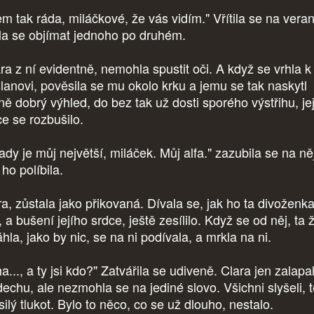
em tak ráda, miláčkové, že vás vidím." Vřítila se na vera
ala se objímat jednoho po druhém.
ra z ní evidentně, nemohla spustit oči. A když se vrhla k
lanovi, pověsila se mu okolo krku a jemu se tak naskytl
ně dobrý výhled, do bez tak už dosti sporého výstřihu, jej
ce se rozbušilo.
ady je můj největší, miláček. Můj alfa." zazubila se na ně
 ho políbila.
ra, zůstala jako přikovaná. Dívala se, jak ho ta divoženk
, a bušení jejího srdce, ještě zesílilo. Když se od něj, ta
hla, jako by nic, se na ni podívala, a mrkla na ni.
..., a ty jsi kdo?" Zatvářila se udiveně. Clara jen zalapa
dechu, ale nezmohla se na jediné slovo. Všichni slyšeli, 
ilý tlukot. Bylo to něco, co se už dlouho, nestalo.