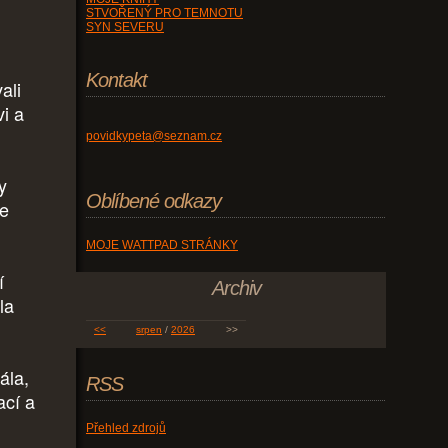
STVOŘENÝ PRO TEMNOTU
SYN SEVERU
Kontakt
ali
i a
povidkypeta@seznam.cz
y
Oblíbené odkazy
le
MOJE WATTPAD STRÁNKY
í
Archiv
la
<<
srpen
/
2026
>>
ála,
RSS
ací a
Přehled zdrojů