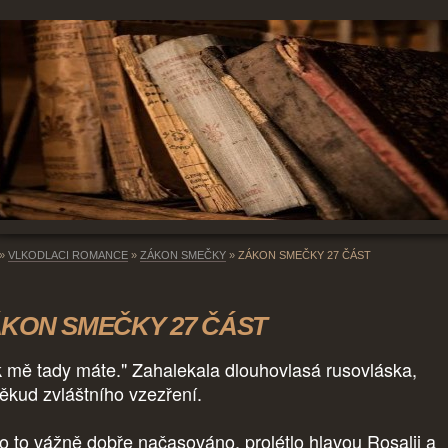
»
VLKODLACI ROMANCE
»
ZÁKON SMEČKY
»
ZÁKON SMEČKY 27 ČÁST
KON SMEČKY 27 ČÁST
k mě tady máte." Zahalekala dlouhovlasá rusovláska,
ěkud zvláštního vzezření.
o to vážně dobře načasováno, prolétlo hlavou Rosalii a