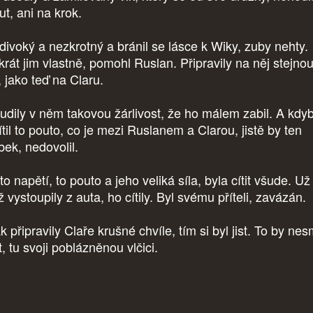
ut, ani na krok.
 divoký a nezkrotný a bránil se lásce k Wiky, zuby nehty.
krát jim vlastně, pomohl Ruslan. Připravily na něj stejno
, jako teď na Claru.
udily v něm takovou žárlivost, že ho málem zabil. A kdy
til to pouto, co je mezi Ruslanem a Clarou, jistě by ten
bek, nedovolil.
to napětí, to pouto a jeho veliká síla, byla cítit všude. Už
 vystoupily z auta, ho cítily. Byl svému příteli, zavázán.
k připravily Claře krušné chvíle, tím si byl jist. To by nes
, tu svoji poblázněnou vlčici.