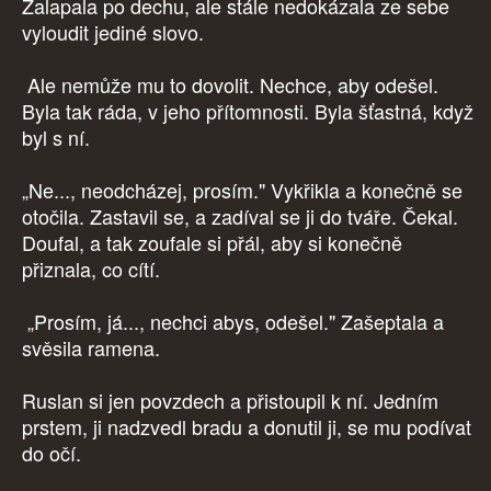
Zalapala po dechu, ale stále nedokázala ze sebe
vyloudit jediné slovo.
Ale nemůže mu to dovolit. Nechce, aby odešel.
Byla tak ráda, v jeho přítomnosti. Byla šťastná, když
byl s ní.
„Ne..., neodcházej, prosím." Vykřikla a konečně se
otočila. Zastavil se, a zadíval se ji do tváře. Čekal.
Doufal, a tak zoufale si přál, aby si konečně
přiznala, co cítí.
„Prosím, já..., nechci abys, odešel." Zašeptala a
svěsila ramena.
Ruslan si jen povzdech a přistoupil k ní. Jedním
prstem, ji nadzvedl bradu a donutil ji, se mu podívat
do očí.