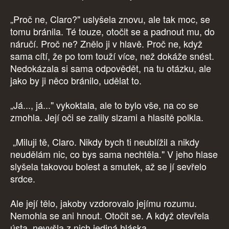
„Proč ne, Claro?" uslyšela znovu, ale tak moc, se
tomu bránila. Té touze, otočit se a padnout mu, do
náručí. Proč ne? Znělo ji v hlavě. Proč ne, když
sama cítí, že po tom touží více, než dokáže snést.
Nedokázala si sama odpovědět, na tu otázku, ale
jako by ji něco bránilo, udělat to.
„Já..., já..." vykoktala, ale to bylo vše, na co se
zmohla. Její oči se zalily slzami a hlasitě polkla.
„Miluji tě, Claro. Nikdy bych ti neublížil a nikdy
neudělám nic, co bys sama nechtěla." V jeho hlase
slyšela takovou bolest a smutek, až se jí sevřelo
srdce.
Ale její tělo, jakoby vzdorovalo jejímu rozumu.
Nemohla se ani hnout. Otočit se. A když otevřela
ústa, nevyšla z nich jediná hláska.