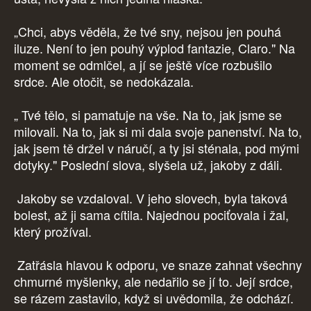
„Chci, abys věděla, že tvé sny, nejsou jen pouhá
iluze. Není to jen pouhý výplod fantazie, Claro." Na
moment se odmlčel, a jí se ještě více rozbušilo
srdce. Ale otočit, se nedokázala.
„ Tvé tělo, si pamatuje na vše. Na to, jak jsme se
milovali. Na to, jak si mi dala svoje panenství. Na to,
jak jsem tě držel v náručí, a ty jsi sténala, pod mými
dotyky." Poslední slova, slyšela už, jakoby z dáli.
Jakoby se vzdaloval. V jeho slovech, byla taková
bolest, až ji sama cítila. Najednou pociťovala i žal,
který prožíval.
Zatřásla hlavou k odporu, ve snaze zahnat všechny
chmurné myšlenky, ale nedařilo se jí to. Její srdce,
se rázem zastavilo, když si uvědomila, že odchází.