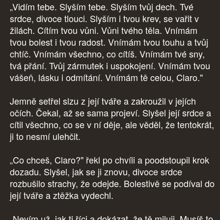
„Vidím tebe. Slyším tebe. Slyším tvůj dech. Tvé
srdce, divoce tlouci. Slyším i tvou krev, se vařit v
žilách. Cítím tvou vůni. Vůni tvého těla. Vnímám
tvou bolest i tvou radost. Vnímám tvou touhu a tvůj
chtíč. Vnímám všechno, co cítíš. Vnímám tvé sny,
tvá přání. Tvůj zármutek i uspokojení. Vnímám tvou
vášeň, lásku i odmítání. Vnímám tě celou, Claro."
Jemně setřel slzu z její tváře a zakroužil v jejích
očích. Čekal, až se sama projeví. Slyšel její srdce a
cítil všechno, co se v ní děje, ale věděl, že tentokrát,
ji to nesmí ulehčit.
„Co chceš, Claro?" řekl po chvíli a poodstoupil krok
dozadu. Slyšel, jak se ji znovu, divoce srdce
rozbušilo strachy, že odejde. Bolestivě se podíval do
její tváře a ztěžka vydechl.
„Nevím už, jak ti říci a dokázat, že tě miluji. Musíš to