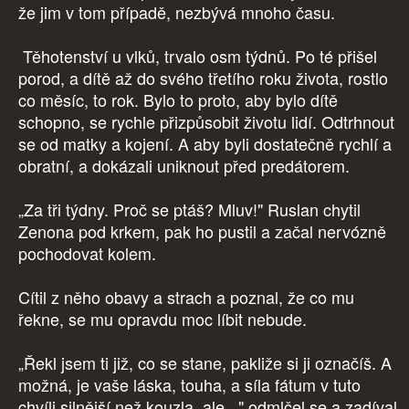
že jim v tom případě, nezbývá mnoho času.
Těhotenství u vlků, trvalo osm týdnů. Po té přišel
porod, a dítě až do svého třetího roku života, rostlo
co měsíc, to rok. Bylo to proto, aby bylo dítě
schopno, se rychle přizpůsobit životu lidí. Odtrhnout
se od matky a kojení. A aby byli dostatečně rychlí a
obratní, a dokázali uniknout před predátorem.
„Za tři týdny. Proč se ptáš? Mluv!" Ruslan chytil
Zenona pod krkem, pak ho pustil a začal nervózně
pochodovat kolem.
Cítil z něho obavy a strach a poznal, že co mu
řekne, se mu opravdu moc líbit nebude.
„Řekl jsem ti již, co se stane, pakliže si ji označíš. A
možná, je vaše láska, touha, a síla fátum v tuto
chvíli silnější než kouzla, ale..." odmlčel se a zadíval