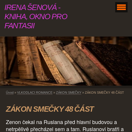
IRENA ŠENOVÁ -
KNIHA, OKNO PRO
FANTASII
Úvod
»
VLKODLACI ROMANCE
»
ZÁKON SMEČKY
»
ZÁKON SMEČKY 48 ČÁST
ZÁKON SMEČKY 48 ČÁST
Zenon čekal na Ruslana před hlavní budovou a
netrpělivě přecházel sem a tam. Ruslanovi bratři a