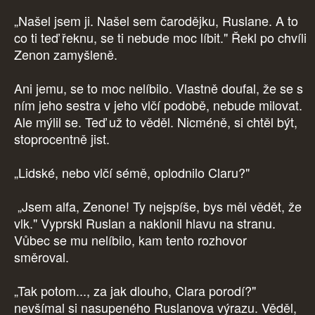
„Našel jsem ji. Našel sem čarodějku, Ruslane. A to
co ti teď řeknu, se ti nebude moc líbit." Řekl po chvíli
Zenon zamyšleně.
Ani jemu, se to moc nelíbilo. Vlastně doufal, že se s
ním jeho sestra v jeho vlčí podobě, nebude milovat.
Ale mýlil se. Teď už to věděl. Nicméně, si chtěl být,
stoprocentně jist.
„Lidské, nebo vlčí sémě, oplodnilo Claru?"
„Jsem alfa, Zenone! Ty nejspíše, bys měl vědět, že
vlk." Vyprskl Ruslan a naklonil hlavu na stranu.
Vůbec se mu nelíbilo, kam tento rozhovor
směroval.
„Tak potom..., za jak dlouho, Clara porodí?"
nevšímal si nasupeného Ruslanova výrazu. Věděl,