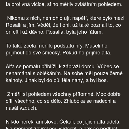
ta protivná vlčice, si ho měřily zvláštním pohledem.
Nikomu z nich, nemohlo ujít napětí, které bylo mezi
Rosalií a jím. Věděl, že i oni, už také poznali to, co
on cítil už dávno. Rosalia, byla jeho fátum.
To také zcela měnilo podstatu hry. Museli ho
přijmout do své smečky. Pokud ho příjme alfa.
Alfa se pomalu přiblížil k zápraží domu. Vůbec se
nenamáhal s oblékáním. Na sobě měl pouze černé
kalhoty. Jinak byl do půl těla nahý, a byl bos.
Změřil si pohledem všechny přítomné. Moc dobře
cítil všechno, co se dělo. Zhluboka se nadechl a
nasál vzduch.
Nikdo neřekl ani slovo. Čekali, co jejich alfa udělá.
Na moment zavřel oči, vydechl, a pak se podíval