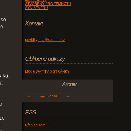
STVOŘENÝ PRO TEMNOTU
SYN SEVERU
 se
Kontakt
le
povidkypeta@seznam.cz
a
Oblíbené odkazy
MOJE WATTPAD STRÁNKY
ýlku,
za
Archiv
<<
srpen
/
2026
>>
o
RSS
že
o
Přehled zdrojů