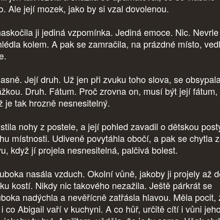
lo. Ale její mozek, jako by si vzal dovolenou.
askočila ji jediná vzpomínka. Jediná emoce. Nic. Nevrle
hlédla kolem. A pak se zamračila, na prázdné místo, ved
e.
jasně. Její druh. Už jen při zvuku toho slova, se obsypal
ážkou. Druh. Fátum. Proč zrovna on, musí být její fátum,
ž je tak hrozně nesnesitelný.
stila nohy z postele, a její pohled zavadil o dětskou post
ohu místnosti. Udiveně povytáhla obočí, a pak se chytla 
u, když jí projela nesnesitelná, palčivá bolest.
uboka nasála vzduch. Okolní vůně, jakoby ji projely až d
ku kostí. Nikdy nic takového nezažila. Ještě párkrát se
uboka nadýchla a nevěřícně zatřásla hlavou. Měla pocit, 
, i co Abigail vaří v kuchyni. A co hůř, určitě cítí i vůni jeh