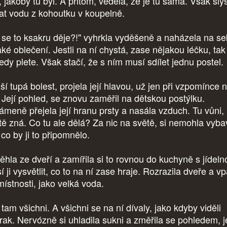
, jakoby tu byl. A přitom, věděla, že je tu sama. Však slyší
at vodu z kohoutku v koupelně.
 se to ksakru děje?!" vyhrkla vyděšeně a naházela na s
ké oblečení. Jestli na ní chystá, zase nějakou léčku, tak
edy plete. Však stačí, že s ním musí sdílet jednu postel.
ší tupá bolest, projela její hlavou, už jen při vzpomínce 
. Její pohled, se znovu zaměřil na dětskou postýlku.
meně přejela její hranu prsty a nasála vzduch. Tu vůni,
itě zná. Co tu ale dělá? Za nic na světě, si nemohla vybav
 co by ji to připomnělo.
ěhla ze dveří a zamířila si to rovnou do kuchyně s jídeln
 ji vysvětlit, co to na ní zase hraje. Rozrazila dveře a v
místnosti, jako velká voda.
 tam všichni. A všichni se na ní dívaly, jako kdyby viděli
zrak. Nervózně si uhladila sukni a změřila se pohledem, je