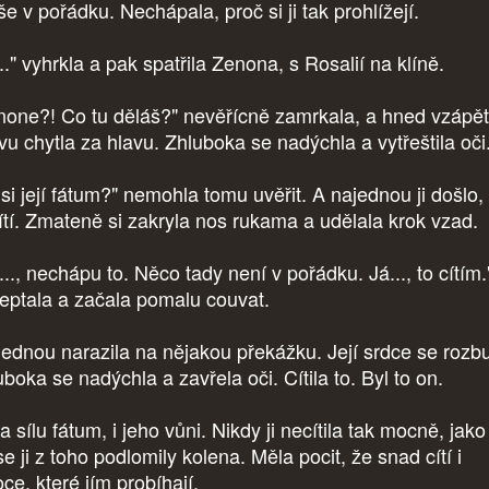
še v pořádku. Nechápala, proč si ji tak prohlížejí.
.." vyhrkla a pak spatřila Zenona, s Rosalií na klíně.
none?! Co tu děláš?" nevěřícně zamrkala, a hned vzápět
vu chytla za hlavu. Zhluboka se nadýchla a vytřeštila oči
jsi její fátum?" nemohla tomu uvěřit. A najednou ji došlo,
cítí. Zmateně si zakryla nos rukama a udělala krok vzad.
.., nechápu to. Něco tady není v pořádku. Já..., to cítím.
eptala a začala pomalu couvat.
ednou narazila na nějakou překážku. Její srdce se rozbu
uboka se nadýchla a zavřela oči. Cítila to. Byl to on.
la sílu fátum, i jeho vůni. Nikdy ji necítila tak mocně, jako
e ji z toho podlomily kolena. Měla pocit, že snad cítí i
ce, které jím probíhají.