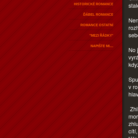
sta
HISTORICKÉ ROMANCE
ĎÁBEL ROMANCE
Nen
ROMANCE OSTATNÍ
roz
seb
"MEZI ŘÁDKY"
NAPIŠTE MI....
No 
vyr
kdy
Spu
v r
hlav
Zhl
mor
zhl
cítí