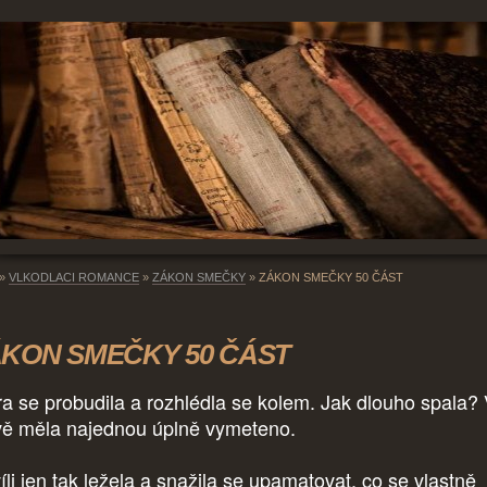
»
VLKODLACI ROMANCE
»
ZÁKON SMEČKY
»
ZÁKON SMEČKY 50 ČÁST
KON SMEČKY 50 ČÁST
ra se probudila a rozhlédla se kolem. Jak dlouho spala?
vě měla najednou úplně vymeteno.
íli jen tak ležela a snažila se upamatovat, co se vlastně