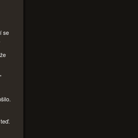
í se
.
 že
"
šilo.
 teď.