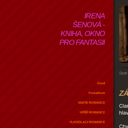
IRENA
ŠENOVÁ -
KNIHA, OKNO
PRO FANTASII
Úvod
Úvod
ZÁ
Fotoalbum
MAFIE ROMANCE
Cla
hla
UPÍŘÍ ROMANCE
VLKODLACI ROMANCE
Chv