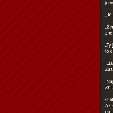
je v
„Já.
„Ze
zno
„Ty 
to 
„Já.
Zaš
Naj
Zhl
Cíti
Až s
emo