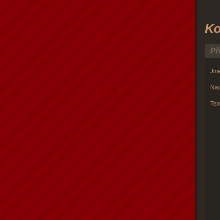
Ko
Př
Jmé
Nad
Text