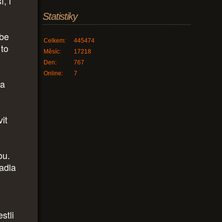
, i
Statistiky
ebe
Celkem:
445474
 to
Měsíc:
17218
Den:
767
Online:
7
na
it
ou.
padla
stli