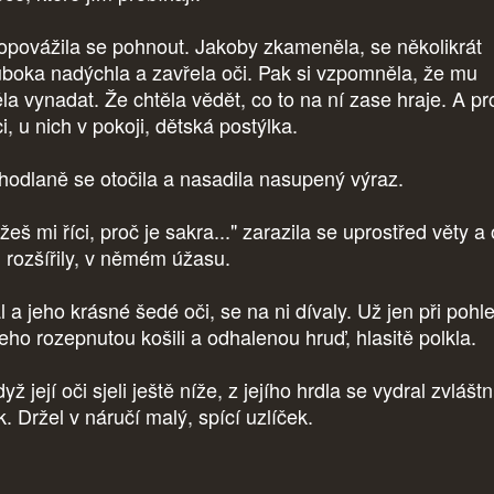
povážila se pohnout. Jakoby zkameněla, se několikrát
uboka nadýchla a zavřela oči. Pak si vzpomněla, že mu
ěla vynadat. Že chtěla vědět, co to na ní zase hraje. A pr
i, u nich v pokoji, dětská postýlka.
odlaně se otočila a nasadila nasupený výraz.
eš mi říci, proč je sakra..." zarazila se uprostřed věty a 
i rozšířily, v němém úžasu.
l a jeho krásné šedé oči, se na ni dívaly. Už jen při pohl
jeho rozepnutou košili a odhalenou hruď, hlasitě polkla.
yž její oči sjeli ještě níže, z jejího hrdla se vydral zvláštn
. Držel v náručí malý, spící uzlíček.