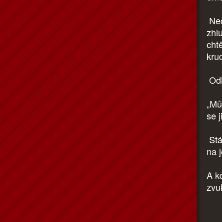
Neo
zhl
cht
kruc
Odh
„Můž
se j
Stá
na 
A kd
zvuk