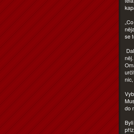
těla
kap
„Co
něja
se t
Dal
něj
Omá
urč
nic,
Vyb
Musí
do 
Byli
pří