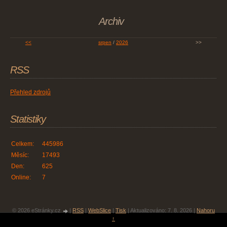
Archiv
<<
srpen
/
2026
>>
RSS
Přehled zdrojů
Statistiky
Celkem:
445986
Měsíc:
17493
Den:
625
Online:
7
© 2026 eStránky.cz
|
RSS
|
WebSlice
|
Tisk
|
Aktualizováno: 7. 8. 2026
|
Nahoru
↑