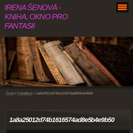
IRENA ŠENOVÁ -
KNIHA, OKNO PRO
FANTASII
Úvod
»
Fotoalbum
»
1a8a25012d74b1616574ad8e5b4e9b50
1a8a25012d74b1616574ad8e5b4e9b50