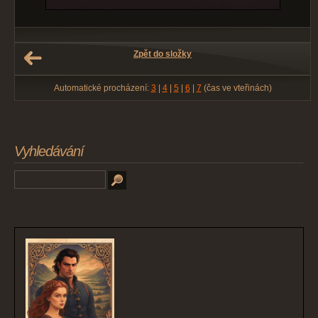
Zpět do složky
Automatické procházení:
3
|
4
|
5
|
6
|
7
(čas ve vteřinách)
Vyhledávání