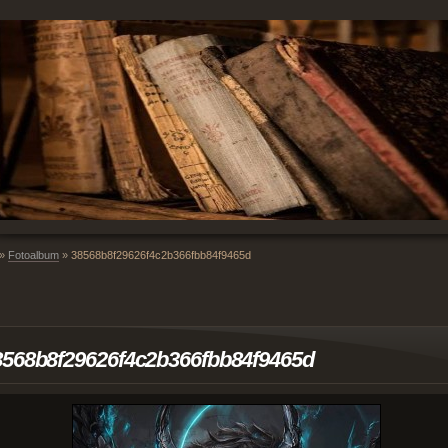
»
Fotoalbum
»
38568b8f29626f4c2b366fbb84f9465d
8568b8f29626f4c2b366fbb84f9465d