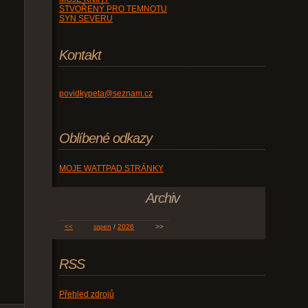
STVOŘENÝ PRO TEMNOTU
SYN SEVERU
Kontakt
povidkypeta@seznam.cz
Oblíbené odkazy
MOJE WATTPAD STRÁNKY
Archiv
<<
srpen
/
2026
>>
RSS
Přehled zdrojů