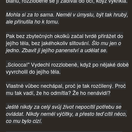
blánu, rozzlobeně se jí zadíval do očí, když vykřikla.
Mohla si za to sama. Neměl v úmyslu, být tak hrubý,
ale přinutila ho k tomu.
Pak bez zbytečných okolků začal tvrdě přirážet do
jejího těla, bez jakéhokoliv slitování.
Šlo mu jen o
jedno. Zbavit ji jejího panenství a udělat se.
„Sciocca!" Vydechl rozzlobeně, když po nějaké době
vyvrcholil do jejího těla.
Vlastně vůbec nechápal, proč je tak rozčilený. Proč
mu tak vadí, že ho odmítla? Že ho nenávidí?
Ještě nikdy za celý svůj život nepocítil potřebu se
ovládat. Nikdy neměl výčitky, a přesto teď cítil něco,
co mu bylo cizí.