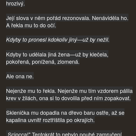
hrozivý.
Její slova v něm pořád rezonovala. Nenáviděla ho.
A řekla mu to do očí.
Kdyby to pronesl kdokoliv jiný—už by nežil.
Kdyby to udělala jiná žena—už by klečela,
pokořená, ponížená, zlomená.
Ale ona ne.
Nejenže mu to řekla. Nejenže mu tím vzdorem pálila
krev v žilách, ona si to dovolila před ním zopakovat.
Sklenička mu dopadla na dřevo baru ostře, až se
kapalina uvnitř roztříštila po okrajích.
„Sciocca!" Tentokrát to nebylo pouhé zamručení