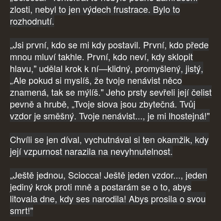
zlosti, nebyl to jen výdech frustrace. Bylo to
rozhodnutí.
„Jsi první, kdo se mi kdy postavil. První, kdo přede
mnou mluví takhle. První, kdo neví, kdy sklopit
hlavu," udělal krok k ní—klidný, promyšlený, jistý,
„Ale pokud si myslíš, že tvoje nenávist něco
znamená, tak se mýlíš." Jeho prsty sevřeli její čelist
pevně a hrubě, „Tvoje slova jsou zbytečná. Tvůj
vzdor je směšný. Tvoje nenávist..., je mi lhostejná!"
Chvíli se jen díval, vychutnával si ten okamžik, kdy
její vzpurnost narazila na nevyhnutelnost.
„Ještě jednou, Sciocca! Ještě jeden vzdor..., jeden
jediný krok proti mně a postarám se o to, abys
litovala dne, kdy ses narodila! Abys prosila o svou
smrt!"