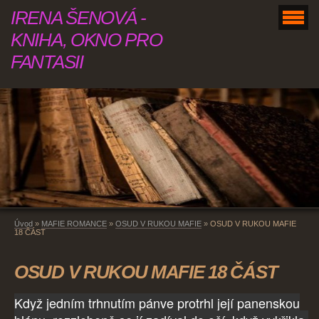
IRENA ŠENOVÁ -
KNIHA, OKNO PRO
FANTASII
Úvod
»
MAFIE ROMANCE
»
OSUD V RUKOU MAFIE
»
OSUD V RUKOU MAFIE
18 ČÁST
OSUD V RUKOU MAFIE 18 ČÁST
Když jedním trhnutím pánve protrhl její panenskou