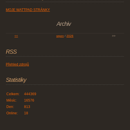
MOJE WATTPAD STRÁNKY
Archiv
<<
srpen
/
2026
>>
RSS
Přehled zdrojů
Statistiky
Celkem:
444369
Měsíc:
16576
Den:
813
Online:
18