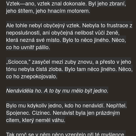
Vztek—ano, vztek znal dokonale. Byl jeho zbraní,
jeho štítem, jeho hnacím motorem.
Ale tohle nebyl obyčejný vztek. Nebyla to frustrace z
neposlušnosti, ani obyčejná nelibost vůči ženě,
která nezná své místo. Bylo to něco jiného. Něco,
co ho uvnitř pálilo.
„Sciocca," zasyčel mezi zuby znovu, a přesto v jeho
tónu nebyla čistá zloba. Bylo tam něco jiného. Něco,
co ho znepokojovalo.
Nenáviděla ho. A to by mu mělo být jedno.
Bylo mu kdykoliv jedno, kdo ho nenávidí. Nepřítel.
Spojenec. Cizinec. Nenávist byla jen prázdným
citem, který neměl váhu.
Tak proč se v něm něco vzepřelo při té myšlence,