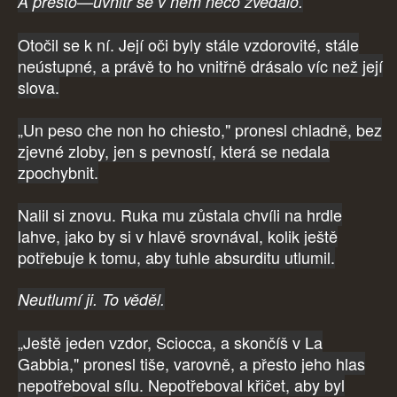
A přesto—uvnitř se v něm něco zvedalo.
Otočil se k ní. Její oči byly stále vzdorovité, stále
neústupné, a právě to ho vnitřně drásalo víc než její
slova.
„Un peso che non ho chiesto," pronesl chladně, bez
zjevné zloby, jen s pevností, která se nedala
zpochybnit.
Nalil si znovu. Ruka mu zůstala chvíli na hrdle
lahve, jako by si v hlavě srovnával, kolik ještě
potřebuje k tomu, aby tuhle absurditu utlumil.
Neutlumí ji. To věděl.
„Ještě jeden vzdor, Sciocca, a skončíš v La
Gabbia," pronesl tiše, varovně, a přesto jeho hlas
nepotřeboval sílu. Nepotřeboval křičet, aby byl