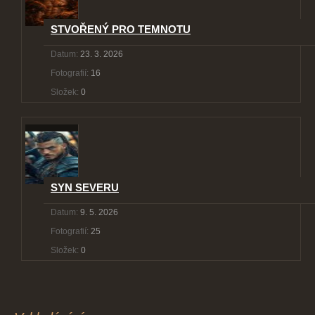
STVOŘENÝ PRO TEMNOTU
Datum:
23. 3. 2026
Fotografií:
16
Složek:
0
SYN SEVERU
Datum:
9. 5. 2026
Fotografií:
25
Složek:
0