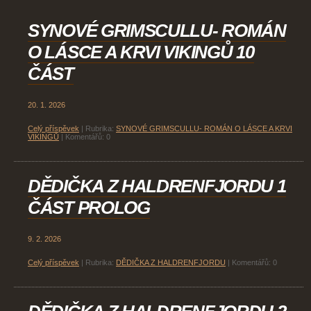
SYNOVÉ GRIMSCULLU- ROMÁN
O LÁSCE A KRVI VIKINGŮ 10
ČÁST
20. 1. 2026
Celý příspěvek
|
Rubrika:
SYNOVÉ GRIMSCULLU- ROMÁN O LÁSCE A KRVI
VIKINGŮ
|
Komentářů:
0
DĚDIČKA Z HALDRENFJORDU 1
ČÁST PROLOG
9. 2. 2026
Celý příspěvek
|
Rubrika:
DĚDIČKA Z HALDRENFJORDU
|
Komentářů:
0